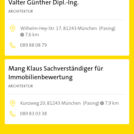
Valter Günther Dipl.-Ing.
ARCHITEKTUR
Wilhelm-Hey-Str. 17,
81243 München
(Pasing)
7,6 km
089 88 08 79
Mang Klaus Sachverständiger für
Immobilienbewertung
ARCHITEKTUR
Kunzweg 20,
81243 München
(Pasing)
7,9 km
089 83 03 38