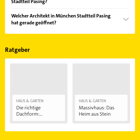
Stadtteil Pasing?
Vergleichen Sie alle Anbieter anhand echter
Welcher Architekt in München Stadtteil Pasing
Kundenmeinungen und profitieren Sie von den
hat gerade geöffnet?
Empfehlungen. Die Suchergebnisse können Sie sich
einfach nach
Bewertungen
sortiert anzeigen lassen.
Im Anbieter-Bereich finden Sie alle
Öffnungszeiten
.
Bitte beachten Sie, dass diese an Sonn- und
Feiertagen abweichen können.
Ratgeber
HAUS & GARTEN
HAUS & GARTEN
Die richtige
Massivhaus: Das
Dachform:
Heim aus Stein
Satteldach,...