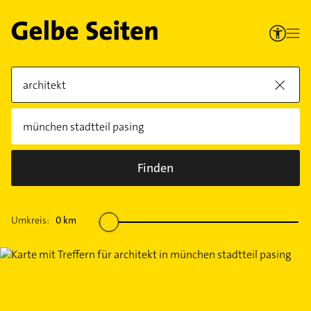
Finden
Umkreis:
0
km