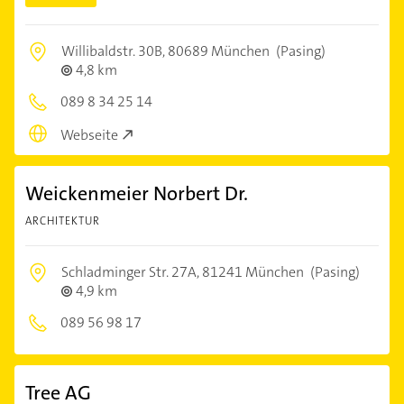
Willibaldstr. 30B,
80689 München
(Pasing)
4,8 km
089 8 34 25 14
Webseite
Weickenmeier Norbert Dr.
ARCHITEKTUR
Schladminger Str. 27A,
81241 München
(Pasing)
4,9 km
089 56 98 17
Tree AG