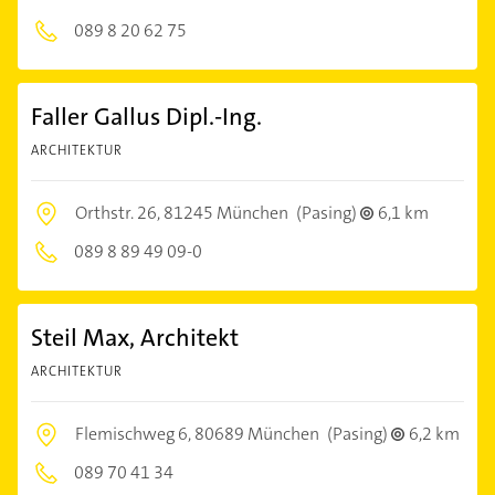
089 8 20 62 75
Faller Gallus Dipl.-Ing.
ARCHITEKTUR
Orthstr. 26,
81245 München
(Pasing)
6,1 km
089 8 89 49 09-0
Steil Max, Architekt
ARCHITEKTUR
Flemischweg 6,
80689 München
(Pasing)
6,2 km
089 70 41 34