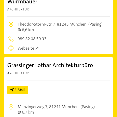
Wurmbauer
ARCHITEKTUR
Theodor-Storm-Str. 7,
81245 München
(Pasing)
6,6 km
089 82 08 59 93
Webseite
Grassinger Lothar Architekturbüro
ARCHITEKTUR
E-Mail
Manzingerweg 7,
81241 München
(Pasing)
6,7 km