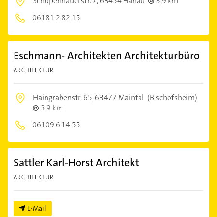
Schopenhauerstr. 7,
63454 Hanau
3,9 km
06181 2 82 15
Eschmann- Architekten Architekturbüro
ARCHITEKTUR
Haingrabenstr. 65,
63477 Maintal
(Bischofsheim)
3,9 km
06109 6 14 55
Sattler Karl-Horst Architekt
ARCHITEKTUR
E-Mail