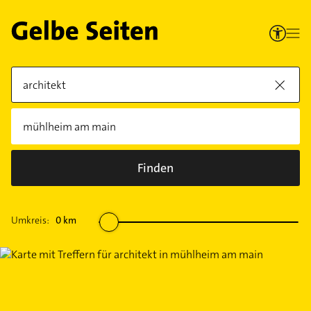
Finden
Umkreis:
0
km