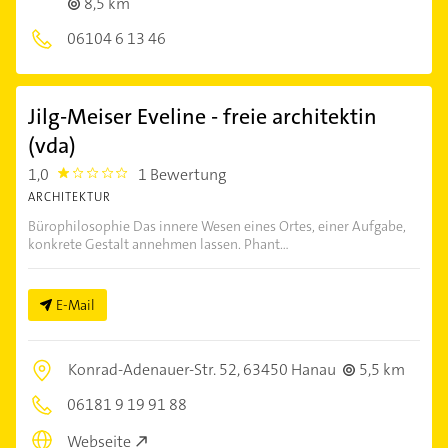
8,5 km
06104 6 13 46
Jilg-Meiser Eveline - freie architektin
(vda)
1,0
1 Bewertung
1.0
ARCHITEKTUR
Bürophilosophie Das innere Wesen eines Ortes, einer Aufgabe,
konkrete Gestalt annehmen lassen. Phant...
E-Mail
Konrad-Adenauer-Str. 52,
63450 Hanau
5,5 km
06181 9 19 91 88
Webseite