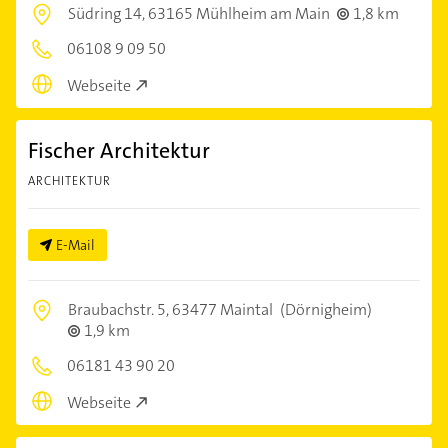
Südring 14,
63165 Mühlheim am Main
1,8 km
06108 9 09 50
Webseite
Fischer Architektur
ARCHITEKTUR
E-Mail
Braubachstr. 5,
63477 Maintal
(Dörnigheim)
1,9 km
06181 43 90 20
Webseite