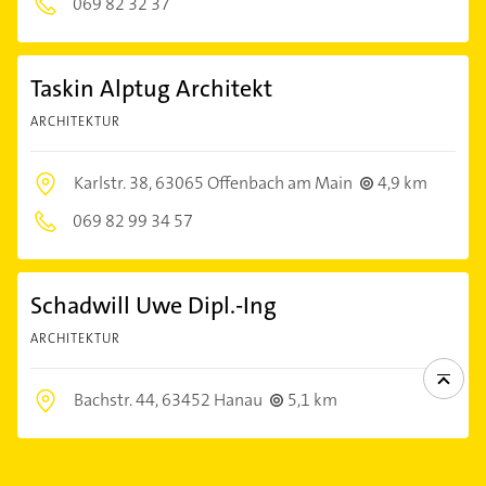
069 82 32 37
Taskin Alptug Architekt
ARCHITEKTUR
Karlstr. 38,
63065 Offenbach am Main
4,9 km
069 82 99 34 57
Schadwill Uwe Dipl.-Ing
ARCHITEKTUR
Bachstr. 44,
63452 Hanau
5,1 km