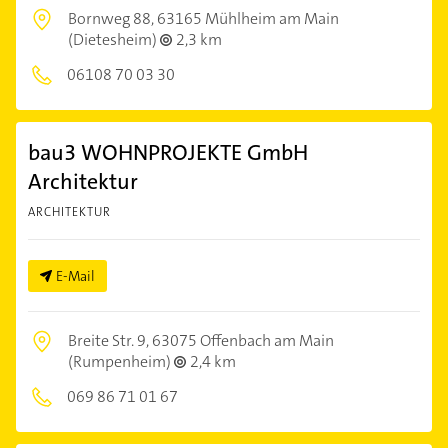
Bornweg 88,
63165 Mühlheim am Main
(Dietesheim)
2,3 km
06108 70 03 30
bau3 WOHNPROJEKTE GmbH
Architektur
ARCHITEKTUR
E-Mail
Breite Str. 9,
63075 Offenbach am Main
(Rumpenheim)
2,4 km
069 86 71 01 67