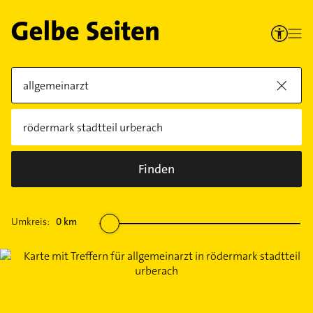
Finden
Umkreis:
0
km