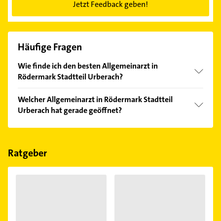
Jetzt Feedback geben!
Häufige Fragen
Wie finde ich den besten Allgemeinarzt in
Rödermark Stadtteil Urberach?
Vergleichen Sie alle Anbieter anhand echter
Welcher Allgemeinarzt in Rödermark Stadtteil
Kundenmeinungen und profitieren Sie von den
Urberach hat gerade geöffnet?
Empfehlungen. Die Suchergebnisse können Sie sich
einfach nach
Bewertungen
sortiert anzeigen lassen.
Im Anbieter-Bereich finden Sie alle
Öffnungszeiten
.
Bitte beachten Sie, dass diese an Sonn- und
Feiertagen abweichen können.
Ratgeber