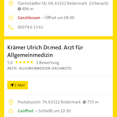
Darmstädter Str. 69,
63322 Rödermark
(Urberach)
406 m
Geschlossen
–
Öffnet um 08:00
06074 6 13 61
Krämer Ulrich Dr.med. Arzt für
Allgemeinmedizin
5,0
1 Bewertung
5.0
ÄRZTE: ALLGEMEINMEDIZIN (FACHÄRZTE)
E-Mail
Pestalozzistr. 74,
63322 Rödermark
755 m
Geöffnet
–
Schließt um 10:30