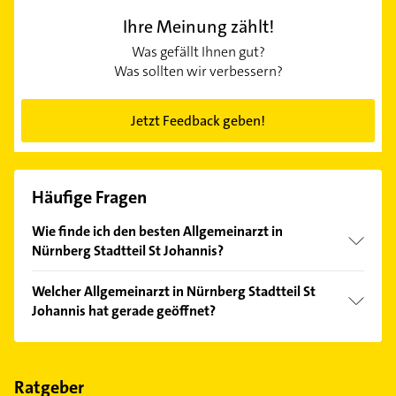
Ihre Meinung zählt!
Was gefällt Ihnen gut?
Was sollten wir verbessern?
Jetzt Feedback geben!
Häufige Fragen
Wie finde ich den besten Allgemeinarzt in
Nürnberg Stadtteil St Johannis?
Vergleichen Sie alle Anbieter anhand echter
Welcher Allgemeinarzt in Nürnberg Stadtteil St
Kundenmeinungen und profitieren Sie von den
Johannis hat gerade geöffnet?
Empfehlungen. Die Suchergebnisse können Sie sich
einfach nach
Bewertungen
sortiert anzeigen lassen.
Im Anbieter-Bereich finden Sie alle
Öffnungszeiten
.
Bitte beachten Sie, dass diese an Sonn- und
Feiertagen abweichen können.
Ratgeber