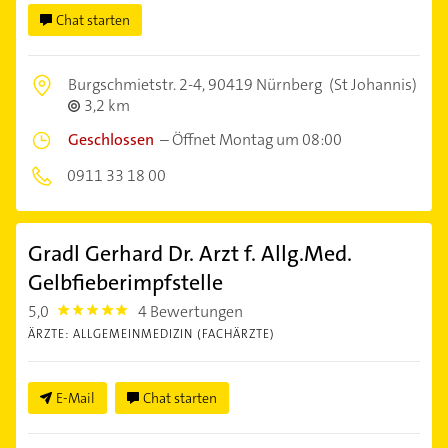
Chat starten
Burgschmietstr. 2-4,
90419 Nürnberg
(St Johannis)
3,2 km
Geschlossen
–
Öffnet Montag um 08:00
0911 33 18 00
Gradl Gerhard Dr. Arzt f. Allg.Med.
Gelbfieberimpfstelle
5,0
4 Bewertungen
5.0
ÄRZTE: ALLGEMEINMEDIZIN (FACHÄRZTE)
E-Mail
Chat starten