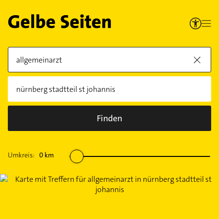
Finden
Umkreis:
0
km