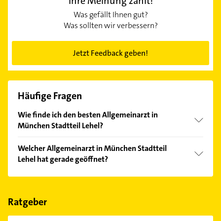
Ihre Meinung zählt!
Was gefällt Ihnen gut?
Was sollten wir verbessern?
Jetzt Feedback geben!
Häufige Fragen
Wie finde ich den besten Allgemeinarzt in
München Stadtteil Lehel?
Vergleichen Sie alle Anbieter anhand echter
Welcher Allgemeinarzt in München Stadtteil
Kundenmeinungen und profitieren Sie von den
Lehel hat gerade geöffnet?
Empfehlungen. Die Suchergebnisse können Sie sich
einfach nach
Bewertungen
sortiert anzeigen lassen.
Im Anbieter-Bereich finden Sie alle
Öffnungszeiten
.
Bitte beachten Sie, dass diese an Sonn- und
Feiertagen abweichen können.
Ratgeber