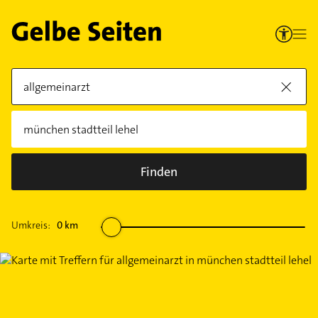
Finden
Umkreis:
0
km