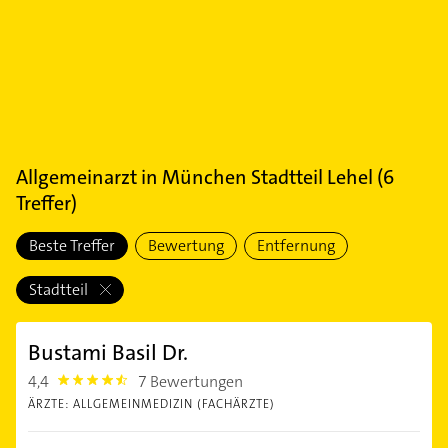
Allgemeinarzt
in
München Stadtteil Lehel
(
6
Treffer)
Beste Treffer
Bewertung
Entfernung
Stadtteil
Bustami Basil Dr.
4,4
7 Bewertungen
4.4
ÄRZTE: ALLGEMEINMEDIZIN (FACHÄRZTE)