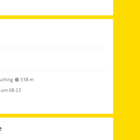
)
sching
338 m
 um 08:15
e