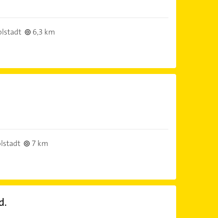
)
lstadt
6,3 km
)
lstadt
7 km
d.