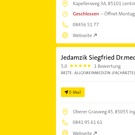
Kapellenweg 3A,
85101 Lenti
Geschlossen
–
Öffnet Montag
08456 51 77
Webseite
Jedamzik Siegfried Dr.me
5,0
1 Bewertung
5.0
ÄRZTE: ALLGEMEINMEDIZIN (FACHÄRZTE
E-Mail
Oberer Grasweg 45,
85055 Ing
0841 95 61 61
Webseite