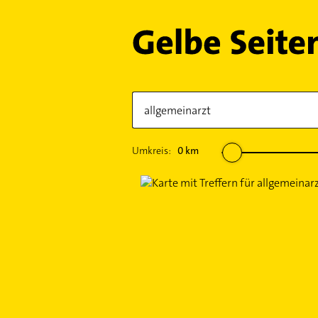
Umkreis:
0
km