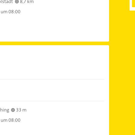
lstadt
8,7 km
 um 08:00
)
hing
33 m
 um 08:00