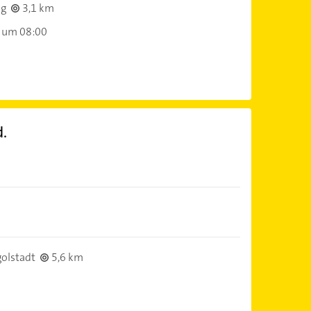
ng
3,1 km
 um 08:00
d.
)
olstadt
5,6 km