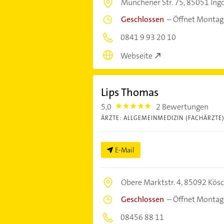
Münchener Str. 75,
85051 Ingo
Geschlossen
–
Öffnet Montag
0841 9 93 20 10
Webseite
Lips Thomas
5,0
2 Bewertungen
5.0
ÄRZTE: ALLGEMEINMEDIZIN (FACHÄRZTE
E-Mail
Obere Marktstr. 4,
85092 Kösc
Geschlossen
–
Öffnet Montag
08456 88 11