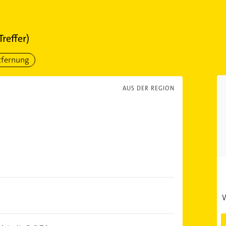
Treffer)
tfernung
AUS DER REGION
)
W