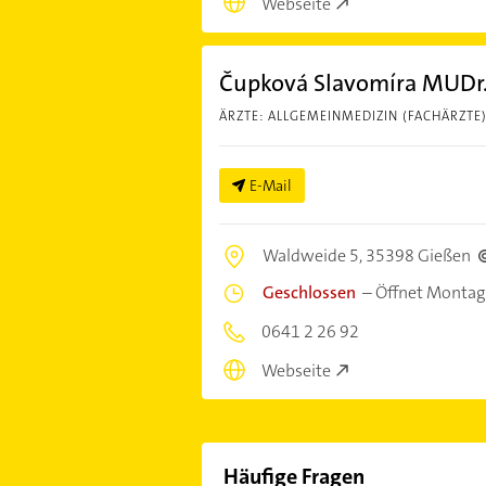
Webseite
Čupková Slavomíra MUDr.
ÄRZTE: ALLGEMEINMEDIZIN (FACHÄRZTE
E-Mail
Waldweide 5,
35398 Gießen
Geschlossen
–
Öffnet Montag
0641 2 26 92
Webseite
Häufige Fragen