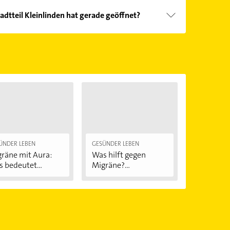
adtteil Kleinlinden hat gerade geöffnet?
Öffnungszeiten
. Bitte beachten Sie, dass diese an
önnen.
ÜNDER LEBEN
GESÜNDER LEBEN
räne mit Aura:
Was hilft gegen
 bedeutet...
Migräne?
Behandlung...