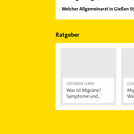
Welcher Allgemeinarzt in Gießen St
Im Anbieter-Bereich finden Sie alle
Sonn- und Feiertagen abweichen k
Ratgeber
GESÜNDER LEBEN
GES
Was ist Migräne?
Mig
Symptome und...
Was