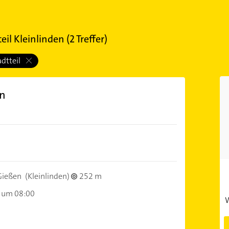
eil Kleinlinden
(
2
Treffer)
adtteil
en
)
Gießen
(Kleinlinden)
252 m
 um 08:00
W