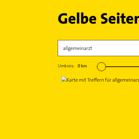
Umkreis:
0
km