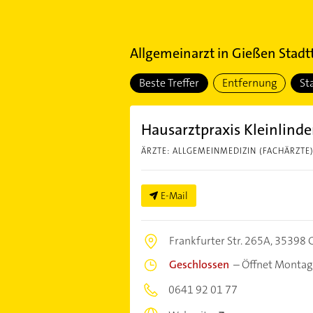
Allgemeinarzt
in
Gießen Stadtt
Beste Treffer
Entfernung
St
Hausarztpraxis Kleinlind
ÄRZTE: ALLGEMEINMEDIZIN (FACHÄRZTE
E-Mail
Frankfurter Str. 265A,
35398 
Geschlossen
–
Öffnet Montag
0641 92 01 77