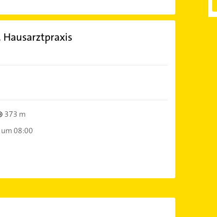
 Hausarztpraxis
)
373 m
 um 08:00