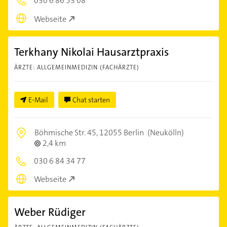
030 6 86 53 08
Webseite
Terkhany Nikolai Hausarztpraxis
ÄRZTE: ALLGEMEINMEDIZIN (FACHÄRZTE)
E-Mail
Chat starten
Böhmische Str. 45,
12055 Berlin
(Neukölln)
2,4 km
030 6 84 34 77
Webseite
Weber Rüdiger