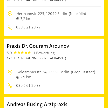
ÄRZTE: ALLGEMEINMEDIZIN (FACHÄRZTE)
Hermannstr. 225,
12049 Berlin
(Neukölln)
3,2 km
030 6 21 20 77
Praxis Dr. Gouram Arounov
5,0
1 Bewertung
5.0
ÄRZTE: ALLGEMEINMEDIZIN (FACHÄRZTE)
Goldammerstr. 34,
12351 Berlin
(Gropiusstadt)
2,9 km
030 6 61 20 33
Andreas Büsing Arztpraxis