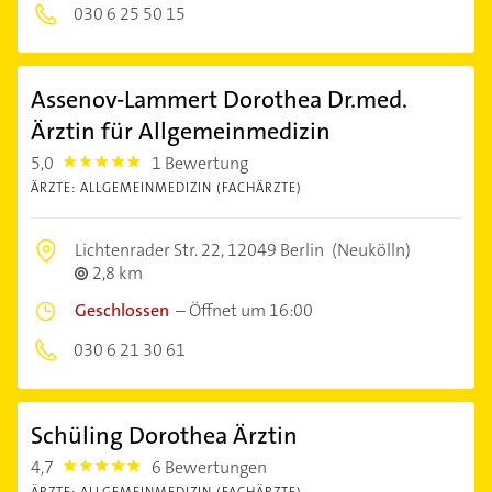
030 6 25 50 15
Assenov-Lammert Dorothea Dr.med.
Ärztin für Allgemeinmedizin
5,0
1 Bewertung
5.0
ÄRZTE: ALLGEMEINMEDIZIN (FACHÄRZTE)
Lichtenrader Str. 22,
12049 Berlin
(Neukölln)
2,8 km
Geschlossen
–
Öffnet um 16:00
030 6 21 30 61
Schüling Dorothea Ärztin
4,7
6 Bewertungen
4.7000003