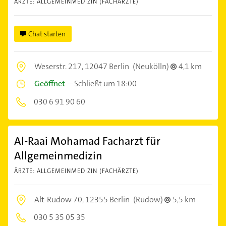
ÄRZTE: ALLGEMEINMEDIZIN (FACHÄRZTE)
Chat starten
Weserstr. 217,
12047 Berlin
(Neukölln)
4,1 km
Geöffnet
–
Schließt um 18:00
030 6 91 90 60
Al-Raai Mohamad Facharzt für
Allgemeinmedizin
ÄRZTE: ALLGEMEINMEDIZIN (FACHÄRZTE)
Alt-Rudow 70,
12355 Berlin
(Rudow)
5,5 km
030 5 35 05 35