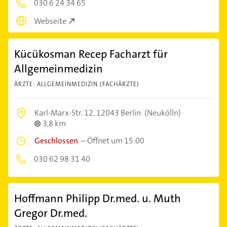
030 6 24 34 65
Webseite
Kücükosman Recep Facharzt für
Allgemeinmedizin
ÄRZTE: ALLGEMEINMEDIZIN (FACHÄRZTE)
Karl-Marx-Str. 12,
12043 Berlin
(Neukölln)
3,8 km
Geschlossen
–
Öffnet um 15:00
030 62 98 31 40
Hoffmann Philipp Dr.med. u. Muth
Gregor Dr.med.