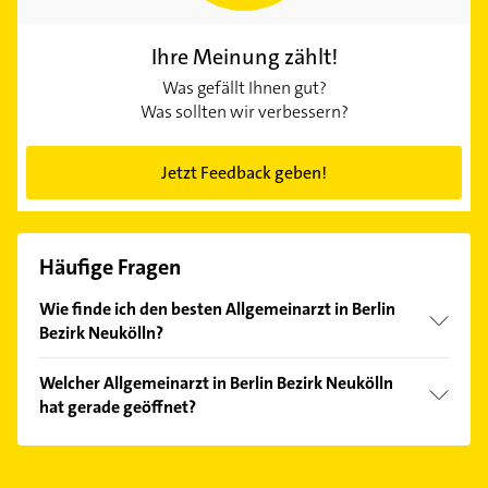
Ihre Meinung zählt!
Was gefällt Ihnen gut?
Was sollten wir verbessern?
Jetzt Feedback geben!
Häufige Fragen
Wie finde ich den besten Allgemeinarzt in Berlin
Bezirk Neukölln?
Vergleichen Sie alle Anbieter anhand echter
Welcher Allgemeinarzt in Berlin Bezirk Neukölln
Kundenmeinungen und profitieren Sie von den
hat gerade geöffnet?
Empfehlungen. Die Suchergebnisse können Sie sich
einfach nach
Bewertungen
sortiert anzeigen lassen.
Im Anbieter-Bereich finden Sie alle
Öffnungszeiten
.
Bitte beachten Sie, dass diese an Sonn- und