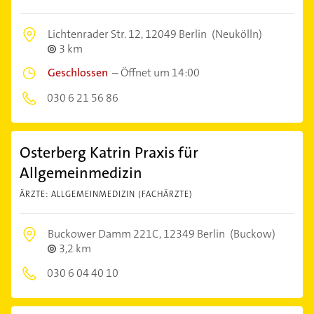
Lichtenrader Str. 12,
12049 Berlin
(Neukölln)
3 km
Geschlossen
–
Öffnet um 14:00
030 6 21 56 86
Osterberg Katrin Praxis für
Allgemeinmedizin
ÄRZTE: ALLGEMEINMEDIZIN (FACHÄRZTE)
Buckower Damm 221C,
12349 Berlin
(Buckow)
3,2 km
030 6 04 40 10