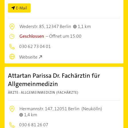
E-Mail
Wederstr. 85,
12347 Berlin
1,1 km
Geschlossen
–
Öffnet um 15:00
030 62 73 04 01
Webseite
Attartan Parissa Dr. Fachärztin für
Allgemeinmedizin
ÄRZTE: ALLGEMEINMEDIZIN (FACHÄRZTE)
Hermannstr. 147,
12051 Berlin
(Neukölln)
1,4 km
030 6 81 26 07