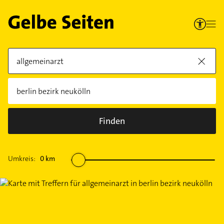
Finden
Umkreis:
0
km