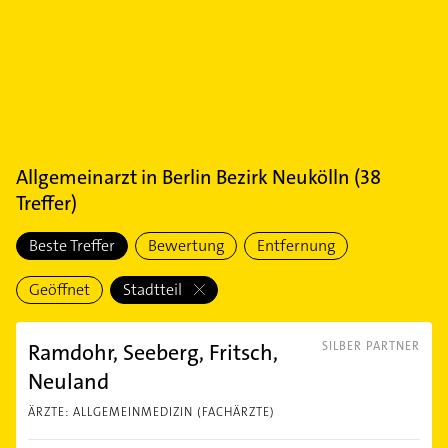
Allgemeinarzt
in
Berlin Bezirk Neukölln
(
38
Treffer)
Beste Treffer
Bewertung
Entfernung
Geöffnet
Stadtteil
Ramdohr, Seeberg, Fritsch,
SILBER PARTNER
Neuland
ÄRZTE: ALLGEMEINMEDIZIN (FACHÄRZTE)