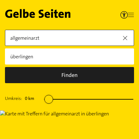
Finden
Umkreis:
0
km