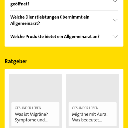
Kundenmeinungen und profitieren Sie von den
geöffnet?
Empfehlungen. Die Suchergebnisse können Sie sich
einfach nach
Bewertungen
sortiert anzeigen lassen.
Im Anbieter-Bereich finden Sie alle
Öffnungszeiten
.
Welche Dienstleistungen übernimmt ein
Bitte beachten Sie, dass diese an Sonn- und
Allgemeinarzt?
Feiertagen abweichen können.
Folgende Leistungen werden angeboten:
Welche Produkte bietet ein Allgemeinarzt an?
Belastungs-EKG, Blutdruckmessung, Diabetes, EKG
und Ernährungsberatung.
Das Angebot umfasst unter anderem Check-Up,
Ultraschall und gutachten.
Ratgeber
GESÜNDER LEBEN
GESÜNDER LEBEN
Was ist Migräne?
Migräne mit Aura:
Symptome und...
Was bedeutet...