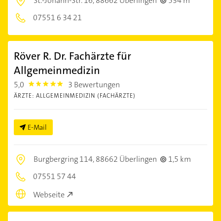
St.-Johann-Str. 16,
88662 Überlingen
534 m
07551 6 34 21
Röver R. Dr. Fachärzte für
Allgemeinmedizin
5,0
3 Bewertungen
5.0
ÄRZTE: ALLGEMEINMEDIZIN (FACHÄRZTE)
E-Mail
Burgbergring 114,
88662 Überlingen
1,5 km
07551 57 44
Webseite