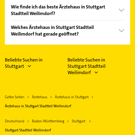
Wie finde ich das beste Ärztehaus in Stuttgart
Stadtteil Weilimdorf?
Vergleichen Sie alle Anbieter anhand echter
Welches Ärztehaus in Stuttgart Stadtteil
Kundenmeinungen und profitieren Sie von den
Weilimdorf hat gerade geöffnet?
Empfehlungen. Die Suchergebnisse können Sie sich
einfach nach
Bewertungen
sortiert anzeigen lassen.
Im Anbieter-Bereich finden Sie alle
Öffnungszeiten
.
Bitte beachten Sie, dass diese an Sonn- und
Feiertagen abweichen können.
Beliebte Suchen in
Beliebte Suchen in
Stuttgart
Stuttgart Stadtteil
Weilimdorf
Gelbe Seiten
Ärztehaus
Ärztehaus in Stuttgart
Ärztehaus in Stuttgart Stadtteil Weilimdorf
Deutschland
Baden-Württemberg
Stuttgart
Stuttgart Stadtteil Weilimdorf