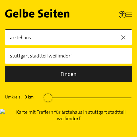
Finden
Umkreis:
0
km