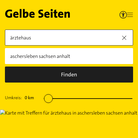
Finden
Umkreis:
0
km