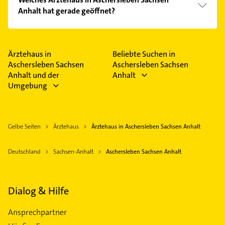
Kundenmeinungen und profitieren Sie von den
Anhalt hat gerade geöffnet?
Empfehlungen. Die Suchergebnisse können Sie sich
einfach nach
Bewertungen
sortiert anzeigen lassen.
Im Anbieter-Bereich finden Sie alle
Öffnungszeiten
.
Bitte beachten Sie, dass diese an Sonn- und
Feiertagen abweichen können.
Ärztehaus in
Beliebte Suchen in
Aschersleben Sachsen
Aschersleben Sachsen
Anhalt und der
Anhalt
Umgebung
Gelbe Seiten
Ärztehaus
Ärztehaus in Aschersleben Sachsen Anhalt
Deutschland
Sachsen-Anhalt
Aschersleben Sachsen Anhalt
Dialog & Hilfe
Ansprechpartner