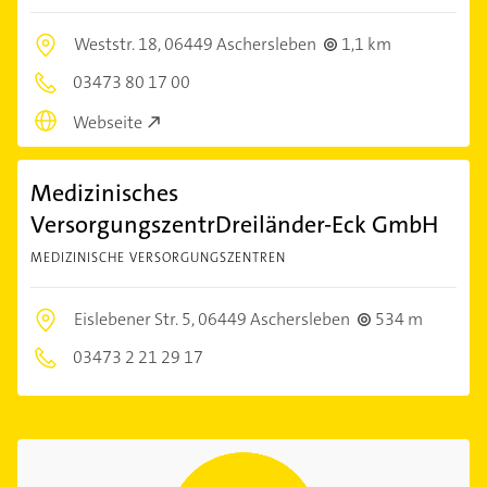
Weststr. 18,
06449 Aschersleben
1,1 km
03473 80 17 00
Webseite
Medizinisches
VersorgungszentrDreiländer-Eck GmbH
MEDIZINISCHE VERSORGUNGSZENTREN
Eislebener Str. 5,
06449 Aschersleben
534 m
03473 2 21 29 17