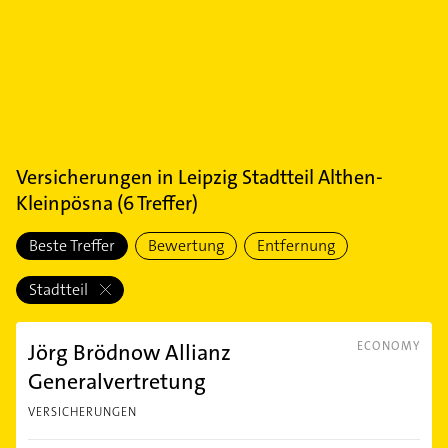
Versicherungen
in
Leipzig Stadtteil Althen-
Kleinpösna
(
6
Treffer)
Beste Treffer
Bewertung
Entfernung
Stadtteil
Jörg Brödnow Allianz
ECONOMY
Generalvertretung
VERSICHERUNGEN