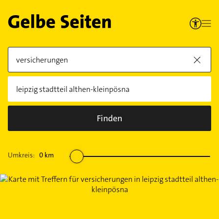
Finden
Umkreis:
0
km