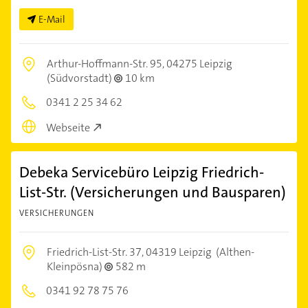
E-Mail
Arthur-Hoffmann-Str. 95,
04275 Leipzig
(Südvorstadt)
10 km
0341 2 25 34 62
Webseite
Debeka Servicebüro Leipzig Friedrich-
List-Str. (Versicherungen und Bausparen)
VERSICHERUNGEN
Friedrich-List-Str. 37,
04319 Leipzig
(Althen-
Kleinpösna)
582 m
0341 92 78 75 76