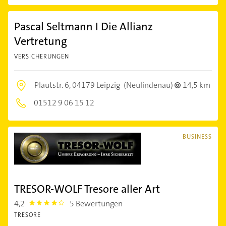
Pascal Seltmann I Die Allianz
Vertretung
VERSICHERUNGEN
Plautstr. 6,
04179 Leipzig
(Neulindenau)
14,5 km
01512 9 06 15 12
BUSINESS
TRESOR-WOLF Tresore aller Art
4,2
5 Bewertungen
4.2000003
TRESORE