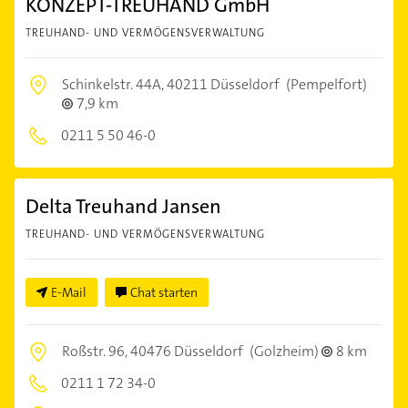
KONZEPT-TREUHAND GmbH
TREUHAND- UND VERMÖGENSVERWALTUNG
Schinkelstr. 44A,
40211 Düsseldorf
(Pempelfort)
7,9 km
0211 5 50 46-0
Delta Treuhand Jansen
TREUHAND- UND VERMÖGENSVERWALTUNG
E-Mail
Chat starten
Roßstr. 96,
40476 Düsseldorf
(Golzheim)
8 km
0211 1 72 34-0