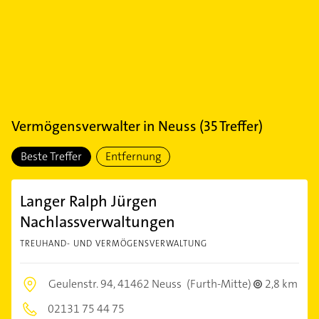
Vermögensverwalter
in
Neuss
(
35
Treffer)
Beste Treffer
Entfernung
Langer Ralph Jürgen
Nachlassverwaltungen
TREUHAND- UND VERMÖGENSVERWALTUNG
Geulenstr. 94,
41462 Neuss
(Furth-Mitte)
2,8 km
02131 75 44 75