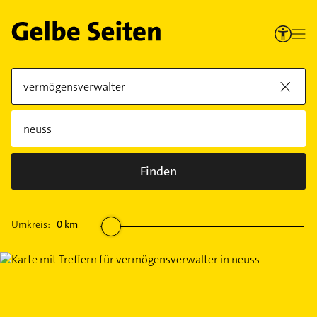
Finden
Umkreis:
0
km