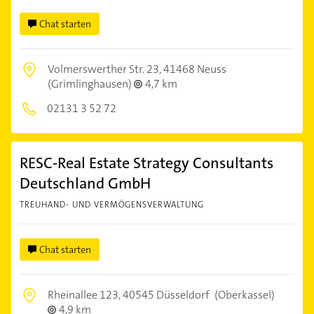
Chat starten
Volmerswerther Str. 23,
41468 Neuss
(Grimlinghausen)
4,7 km
02131 3 52 72
RESC-Real Estate Strategy Consultants
Deutschland GmbH
TREUHAND- UND VERMÖGENSVERWALTUNG
Chat starten
Rheinallee 123,
40545 Düsseldorf
(Oberkassel)
4,9 km