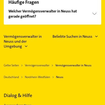
Häufige Fragen
Welcher Vermögensverwalter in Neuss hat
gerade geöffnet?
Im Anbieter-Bereich finden Sie alle
Öffnungszeiten
.
Bitte beachten Sie, dass diese an Sonn- und
Feiertagen abweichen können.
Vermögensverwalter in
Beliebte Suchen in Neuss
Neuss und der
Umgebung
Gelbe Seiten
Vermögensverwalter
Vermögensverwalter in Neuss
Deutschland
Nordrhein-Westfalen
Neuss
Dialog & Hilfe