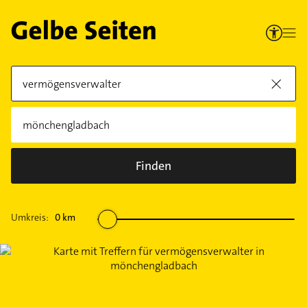
Finden
Umkreis:
0
km