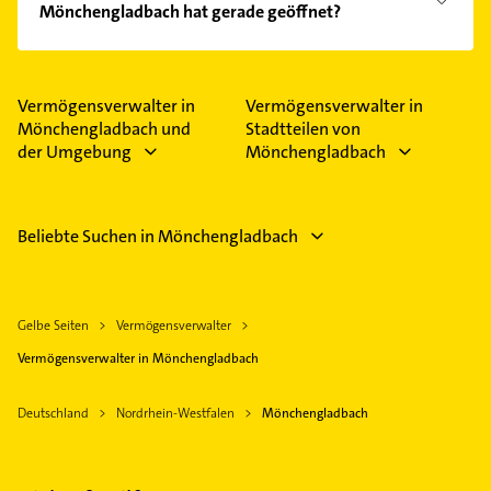
Mönchengladbach hat gerade geöffnet?
Im Anbieter-Bereich finden Sie alle
Öffnungszeiten
.
Bitte beachten Sie, dass diese an Sonn- und
Feiertagen abweichen können.
Vermögensverwalter in
Vermögensverwalter in
Mönchengladbach und
Stadtteilen von
der Umgebung
Mönchengladbach
Beliebte Suchen in Mönchengladbach
Gelbe Seiten
Vermögensverwalter
Vermögensverwalter in Mönchengladbach
Deutschland
Nordrhein-Westfalen
Mönchengladbach