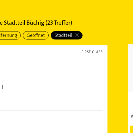
e Stadtteil Büchig
(
23
Treffer)
tfernung
Geöffnet
Stadtteil
FIRST CLASS
H
W