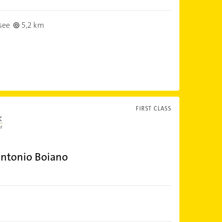
see
5,2 km
FIRST CLASS
ntonio Boiano