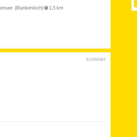
tensee
(Blankenloch)
1,5 km
ECONOMY