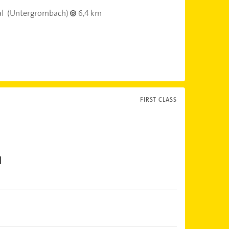
l
(Untergrombach)
6,4 km
FIRST CLASS
H