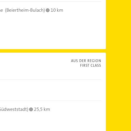
he
(Beiertheim-Bulach)
10 km
AUS DER REGION
FIRST CLASS
Südweststadt)
25,5 km