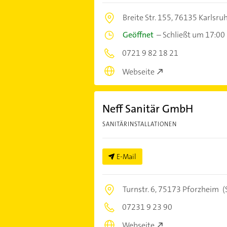
Breite Str. 155,
76135 Karlsru
Geöffnet
–
Schließt um 17:00
0721 9 82 18 21
Webseite
Neff Sanitär GmbH
SANITÄRINSTALLATIONEN
E-Mail
Turnstr. 6,
75173 Pforzheim
(
07231 9 23 90
Webseite