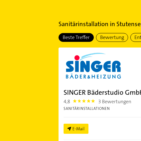
Sanitärinstallation
in
Stutense
Beste Treffer
Bewertung
En
SINGER Bäderstudio Gmb
4,8
3 Bewertungen
4.8
SANITÄRINSTALLATIONEN
E-Mail