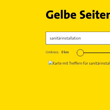
Umkreis:
0
km