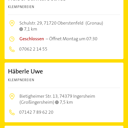
KLEMPNEREIEN
Schulstr. 29,
71720 Oberstenfeld
(Gronau)
7,1 km
Geschlossen
–
Öffnet Montag um 07:30
07062 2 14 55
Häberle Uwe
KLEMPNEREIEN
Bietigheimer Str. 13,
74379 Ingersheim
(Großingersheim)
7,5 km
07142 7 89 62 20