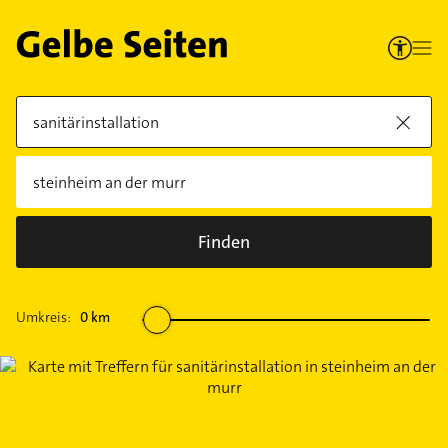
Finden
Umkreis:
0
km