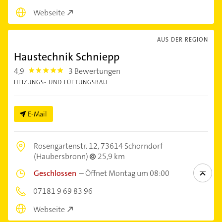
Webseite
AUS DER REGION
Haustechnik Schniepp
4,9
3 Bewertungen
4.9
HEIZUNGS- UND LÜFTUNGSBAU
E-Mail
Rosengartenstr. 12,
73614 Schorndorf
(Haubersbronn)
25,9 km
Geschlossen
–
Öffnet Montag um 08:00
07181 9 69 83 96
Webseite