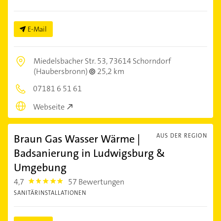
E-Mail
Miedelsbacher Str. 53,
73614 Schorndorf
(Haubersbronn)
25,2 km
07181 6 51 61
Webseite
Braun Gas Wasser Wärme |
AUS DER REGION
Badsanierung in Ludwigsburg &
Umgebung
4,7
57 Bewertungen
4.7000003
SANITÄRINSTALLATIONEN