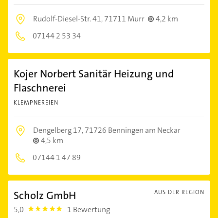
Rudolf-Diesel-Str. 41,
71711 Murr
4,2 km
07144 2 53 34
Kojer Norbert Sanitär Heizung und
Flaschnerei
KLEMPNEREIEN
Dengelberg 17,
71726 Benningen am Neckar
4,5 km
07144 1 47 89
Scholz GmbH
AUS DER REGION
5,0
1 Bewertung
5.0