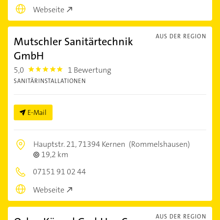
Webseite
AUS DER REGION
Mutschler Sanitärtechnik
GmbH
5,0
1 Bewertung
5.0
SANITÄRINSTALLATIONEN
E-Mail
Hauptstr. 21,
71394 Kernen
(Rommelshausen)
19,2 km
07151 91 02 44
Webseite
AUS DER REGION