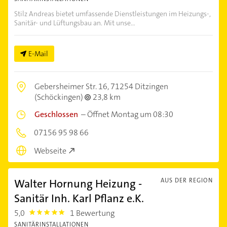
Stilz Andreas bietet umfassende Dienstleistungen im Heizungs-,
Sanitär- und Lüftungsbau an. Mit unse...
E-Mail
Gebersheimer Str. 16,
71254 Ditzingen
(Schöckingen)
23,8 km
Geschlossen
–
Öffnet Montag um 08:30
07156 95 98 66
Webseite
Walter Hornung Heizung -
AUS DER REGION
Sanitär Inh. Karl Pflanz e.K.
5,0
1 Bewertung
5.0
SANITÄRINSTALLATIONEN