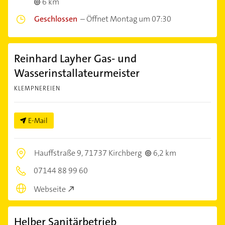
6 km
Geschlossen
–
Öffnet Montag um 07:30
Reinhard Layher Gas- und
Wasserinstallateurmeister
KLEMPNEREIEN
E-Mail
Hauffstraße 9,
71737 Kirchberg
6,2 km
07144 88 99 60
Webseite
Helber Sanitärbetrieb