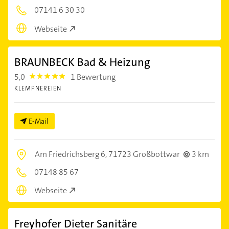
07141 6 30 30
Webseite
BRAUNBECK Bad & Heizung
5,0
1 Bewertung
5.0
KLEMPNEREIEN
E-Mail
Am Friedrichsberg 6,
71723 Großbottwar
3 km
07148 85 67
Webseite
Freyhofer Dieter Sanitäre