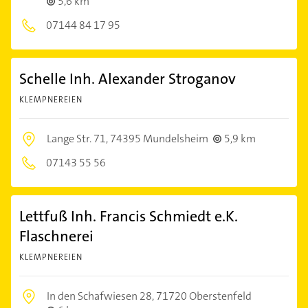
5,6 km
07144 84 17 95
Schelle Inh. Alexander Stroganov
KLEMPNEREIEN
Lange Str. 71,
74395 Mundelsheim
5,9 km
07143 55 56
Lettfuß Inh. Francis Schmiedt e.K.
Flaschnerei
KLEMPNEREIEN
In den Schafwiesen 28,
71720 Oberstenfeld