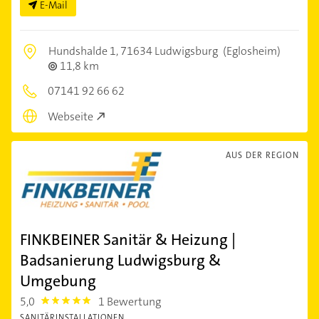
E-Mail
Hundshalde 1,
71634 Ludwigsburg
(Eglosheim)
11,8 km
07141 92 66 62
Webseite
AUS DER REGION
FINKBEINER Sanitär & Heizung |
Badsanierung Ludwigsburg &
Umgebung
5,0
1 Bewertung
5.0
SANITÄRINSTALLATIONEN