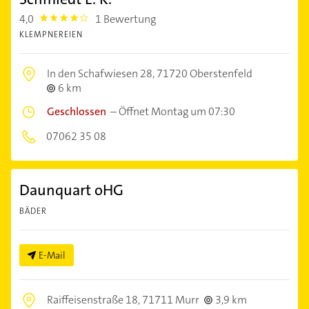
4,0
1 Bewertung
4.0
KLEMPNEREIEN
In den Schafwiesen 28,
71720 Oberstenfeld
6 km
Geschlossen
–
Öffnet Montag um 07:30
07062 35 08
Daunquart oHG
BÄDER
E-Mail
Raiffeisenstraße 18,
71711 Murr
3,9 km