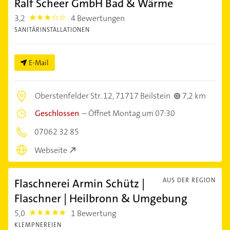
Ralf Scheer GmbH Bad & Wärme
3,2
4 Bewertungen
3.2
SANITÄRINSTALLATIONEN
E-Mail
Oberstenfelder Str. 12,
71717 Beilstein
7,2 km
Geschlossen
–
Öffnet Montag um 07:30
07062 32 85
Webseite
Flaschnerei Armin Schütz |
AUS DER REGION
Flaschner | Heilbronn & Umgebung
5,0
1 Bewertung
5.0
KLEMPNEREIEN