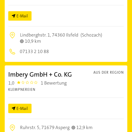
E-Mail
Lindberghstr. 1,
74360 Ilsfeld
(Schozach)
10,9 km
07133 2 10 88
Imbery GmbH + Co. KG
AUS DER REGION
1,0
1 Bewertung
1.0
KLEMPNEREIEN
E-Mail
Ruhrstr. 5,
71679 Asperg
12,9 km