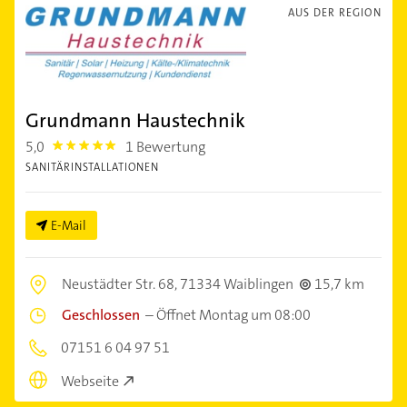
AUS DER REGION
Grundmann Haustechnik
5,0
1 Bewertung
5.0
SANITÄRINSTALLATIONEN
E-Mail
Neustädter Str. 68,
71334 Waiblingen
15,7 km
Geschlossen
–
Öffnet Montag um 08:00
07151 6 04 97 51
Webseite