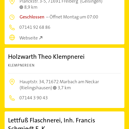
Planckstr. 3-5,
71691 Freiberg
(Geisingen)
8,9 km
Geschlossen
–
Öffnet Montag um 07:00
07141 92 68 86
Webseite
Holzwarth Theo Klempnerei
KLEMPNEREIEN
Hauptstr. 34,
71672 Marbach am Neckar
(Rielingshausen)
3,7 km
07144 3 90 43
Lettfuß Flaschnerei, Inh. Francis
Schmiedt E. K.