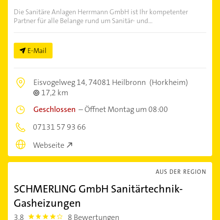
Die Sanitäre Anlagen Herrmann GmbH ist Ihr kompetenter
Partner für alle Belange rund um Sanitär- und...
E-Mail
Eisvogelweg 14,
74081 Heilbronn
(Horkheim)
17,2 km
Geschlossen
–
Öffnet Montag um 08:00
07131 57 93 66
Webseite
AUS DER REGION
SCHMERLING GmbH Sanitärtechnik-
Gasheizungen
3,8
8 Bewertungen
3.8