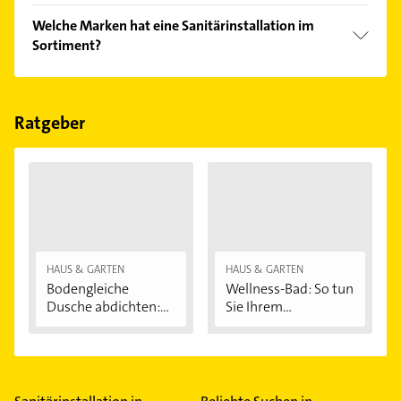
einfach nach
Bewertungen
sortiert anzeigen lassen.
Im Anbieter-Bereich finden Sie alle
Öffnungszeiten
.
Welche Marken hat eine Sanitärinstallation im
Bitte beachten Sie, dass diese an Sonn- und
Sortiment?
Feiertagen abweichen können.
Die Sanitärinstallation verkauft Marken wie Vaillant,
Buderus, Paradigma und Viessmann.
Ratgeber
HAUS & GARTEN
HAUS & GARTEN
Bodengleiche
Wellness-Bad: So tun
Dusche abdichten:...
Sie Ihrem...