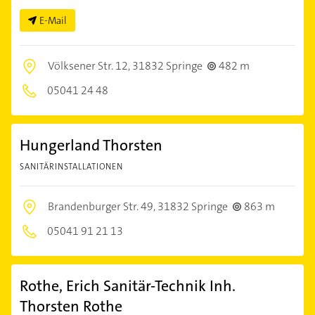
E-Mail
Völksener Str. 12,
31832 Springe
482 m
05041 24 48
Hungerland Thorsten
SANITÄRINSTALLATIONEN
Brandenburger Str. 49,
31832 Springe
863 m
05041 91 21 13
Rothe, Erich Sanitär-Technik Inh.
Thorsten Rothe