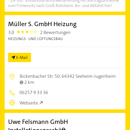
24-Std.- kostenlose Anrufweiterleitung mit Auftragsannahme
zum Firmensitz nach Groß-Rohrheim. An- und Abfahrt frei!
Müller S. GmbH Heizung
3,0
2 Bewertungen
3.0
HEIZUNGS- UND LÜFTUNGSBAU
E-Mail
Bickenbacher Str. 50,
64342 Seeheim-Jugenheim
2 km
06257 9 33 36
Webseite
Uwe Felsmann GmbH