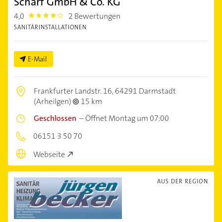
Scharf GmbH & Co. KG
4,0
2 Bewertungen
4.0
SANITÄRINSTALLATIONEN
E-Mail
Frankfurter Landstr. 16,
64291 Darmstadt
(Arheilgen)
15 km
Geschlossen
–
Öffnet Montag um 07:00
06151 3 50 70
Webseite
AUS DER REGION