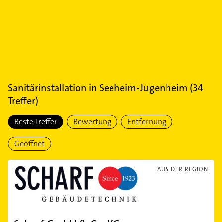
Sanitärinstallation
in
Seeheim-Jugenheim
(
34
Treffer)
Beste Treffer
Bewertung
Entfernung
Geöffnet
AUS DER REGION