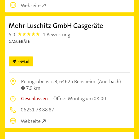
Webseite
Mohr-Luschitz GmbH Gasgeräte
5,0
1 Bewertung
5.0
GASGERÄTE
E-Mail
Renngrubenstr. 3,
64625 Bensheim
(Auerbach)
7,9 km
Geschlossen
–
Öffnet Montag um 08:00
06251 78 88 87
Webseite