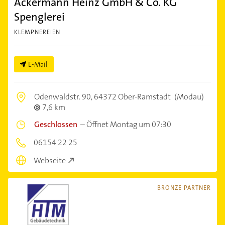
Ackermann Heinz GmbH & Co. KG
Spenglerei
KLEMPNEREIEN
E-Mail
Odenwaldstr. 90,
64372 Ober-Ramstadt
(Modau)
7,6 km
Geschlossen
–
Öffnet Montag um 07:30
06154 22 25
Webseite
BRONZE PARTNER