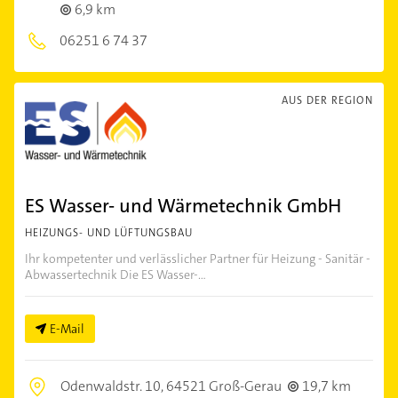
6,9 km
06251 6 74 37
AUS DER REGION
ES Wasser- und Wärmetechnik GmbH
HEIZUNGS- UND LÜFTUNGSBAU
Ihr kompetenter und verlässlicher Partner für Heizung - Sanitär -
Abwassertechnik Die ES Wasser-...
E-Mail
Odenwaldstr. 10,
64521 Groß-Gerau
19,7 km