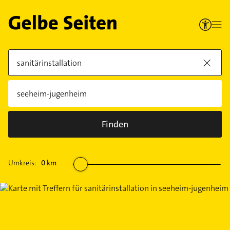
Finden
Umkreis:
0
km