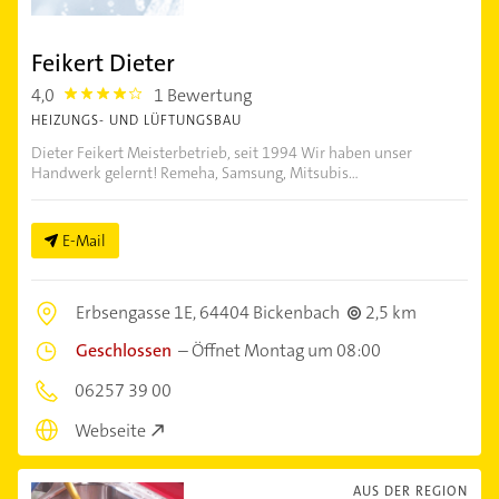
Feikert Dieter
4,0
1 Bewertung
4.0
HEIZUNGS- UND LÜFTUNGSBAU
Dieter Feikert Meisterbetrieb, seit 1994 Wir haben unser
Handwerk gelernt! Remeha, Samsung, Mitsubis...
E-Mail
Erbsengasse 1E,
64404 Bickenbach
2,5 km
Geschlossen
–
Öffnet Montag um 08:00
06257 39 00
Webseite
AUS DER REGION