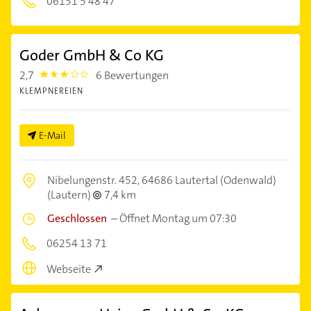
06151 5 48 47
Goder GmbH & Co KG
2,7
6 Bewertungen
2.7
KLEMPNEREIEN
E-Mail
Nibelungenstr. 452,
64686 Lautertal (Odenwald)
(Lautern)
7,4 km
Geschlossen
–
Öffnet Montag um 07:30
06254 13 71
Webseite