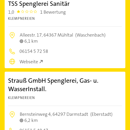
TSS Spenglerei Sanitär
1,0
1 Bewertung
1.0
KLEMPNEREIEN
Alleestr. 17,
64367 Mühltal
(Waschenbach)
6,1 km
06154 5 72 58
Webseite
Strauß GmbH Spenglerei, Gas- u.
WasserInstall.
KLEMPNEREIEN
Bernsteinweg 4,
64297 Darmstadt
(Eberstadt)
6,2 km