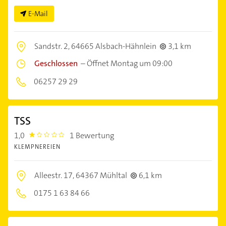
E-Mail
Sandstr. 2,
64665 Alsbach-Hähnlein
3,1 km
Geschlossen
–
Öffnet Montag um 09:00
06257 29 29
TSS
1,0
1 Bewertung
1.0
KLEMPNEREIEN
Alleestr. 17,
64367 Mühltal
6,1 km
0175 1 63 84 66