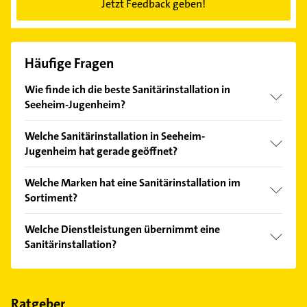
Jetzt Feedback geben!
Häufige Fragen
Wie finde ich die beste Sanitärinstallation in
Seeheim-Jugenheim?
Vergleichen Sie alle Anbieter anhand echter
Welche Sanitärinstallation in Seeheim-
Kundenmeinungen und profitieren Sie von den
Jugenheim hat gerade geöffnet?
Empfehlungen. Die Suchergebnisse können Sie sich
einfach nach
Bewertungen
sortiert anzeigen lassen.
Im Anbieter-Bereich finden Sie alle
Öffnungszeiten
.
Welche Marken hat eine Sanitärinstallation im
Bitte beachten Sie, dass diese an Sonn- und
Sortiment?
Feiertagen abweichen können.
Die Sanitärinstallation verkauft Marken wie
Welche Dienstleistungen übernimmt eine
Buderus und Brötje.
Sanitärinstallation?
Folgende Leistungen werden angeboten:
Lüftungsbau, Heizungsbau, Heizung, Installationen
und Kundendienste.
Ratgeber