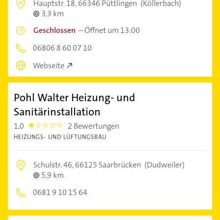
Hauptstr. 18,
66346 Püttlingen
(Köllerbach)
3,3 km
Geschlossen
–
Öffnet um 13:00
06806 8 60 07 10
Webseite
Pohl Walter Heizung- und
Sanitärinstallation
1,0
2 Bewertungen
1.0
HEIZUNGS- UND LÜFTUNGSBAU
Schulstr. 46,
66125 Saarbrücken
(Dudweiler)
5,9 km
0681 9 10 15 64