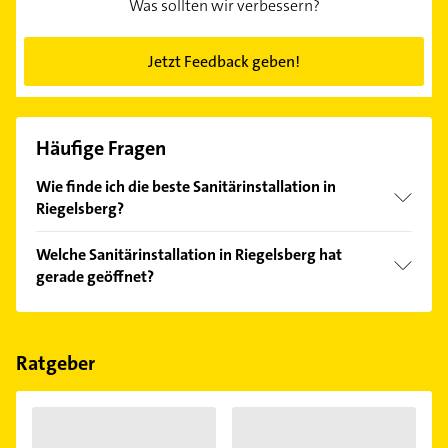
Was sollten wir verbessern?
Jetzt Feedback geben!
Häufige Fragen
Wie finde ich die beste Sanitärinstallation in
Riegelsberg?
Vergleichen Sie alle Anbieter anhand echter
Welche Sanitärinstallation in Riegelsberg hat
Kundenmeinungen und profitieren Sie von den
gerade geöffnet?
Empfehlungen. Die Suchergebnisse können Sie sich
einfach nach
Bewertungen
sortiert anzeigen lassen.
Im Anbieter-Bereich finden Sie alle
Öffnungszeiten
.
Bitte beachten Sie, dass diese an Sonn- und
Feiertagen abweichen können.
Ratgeber