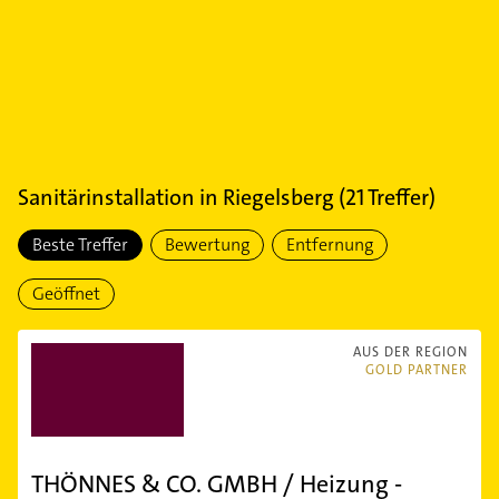
Sanitärinstallation
in
Riegelsberg
(
21
Treffer)
Beste Treffer
Bewertung
Entfernung
Geöffnet
AUS DER REGION
GOLD PARTNER
THÖNNES & CO. GMBH / Heizung -