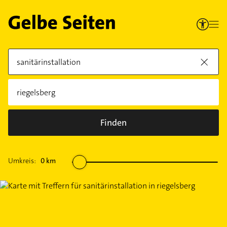
Finden
Umkreis:
0
km