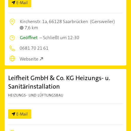
E-Mail
Kirchenstr. 1a,
66128 Saarbrücken
(Gersweiler)
7,6 km
Geöffnet
–
Schließt um 12:30
0681 70 21 61
Webseite
Leifheit GmbH & Co. KG Heizungs- u.
Sanitärinstallation
HEIZUNGS- UND LÜFTUNGSBAU
E-Mail