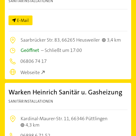
SANITÄRINSTALLATIONEN
E-Mail
Saarbrücker Str. 83,
66265 Heusweiler
3,4 km
Geöffnet
–
Schließt um 17:00
06806 74 17
Webseite
Warken Heinrich Sanitär u. Gasheizung
SANITÄRINSTALLATIONEN
Kardinal-Maurer-Str. 11,
66346 Püttlingen
4,3 km
06898 6 71 52