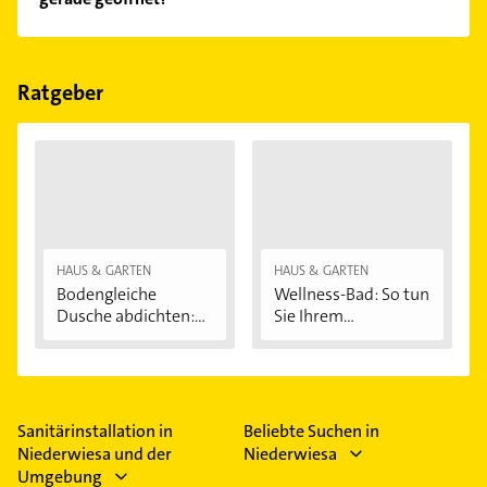
Empfehlungen. Die Suchergebnisse können Sie sich
einfach nach
Bewertungen
sortiert anzeigen lassen.
Im Anbieter-Bereich finden Sie alle
Öffnungszeiten
.
Bitte beachten Sie, dass diese an Sonn- und
Feiertagen abweichen können.
Ratgeber
HAUS & GARTEN
HAUS & GARTEN
Bodengleiche
Wellness-Bad: So tun
Dusche abdichten:...
Sie Ihrem...
Sanitärinstallation in
Beliebte Suchen in
Niederwiesa und der
Niederwiesa
Umgebung