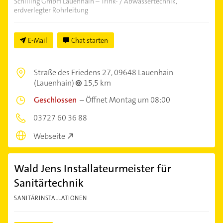
Schilling GmbH Lauenhain – Trink- / Abwassertechnik,
erdverlegter Rohrleitung
E-Mail
Chat starten
Straße des Friedens 27,
09648 Lauenhain
(Lauenhain)
15,5 km
Geschlossen
–
Öffnet Montag um 08:00
03727 60 36 88
Webseite
Wald Jens Installateurmeister für
Sanitärtechnik
SANITÄRINSTALLATIONEN