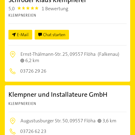
5,0
1 Bewertung
5.0
KLEMPNEREIEN
E-Mail
Chat starten
Ernst-Thälmann-Str. 25,
09557 Flöha
(Falkenau)
6,2 km
03726 29 26
Klempner und Installateure GmbH
KLEMPNEREIEN
Augustusburger Str. 50,
09557 Flöha
3,6 km
03726 62 23