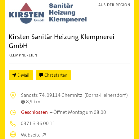
AUS DER REGION
Kirsten Sanitär Heizung Klempnerei
GmbH
KLEMPNEREIEN
E-Mail
Chat starten
Sandstr. 74,
09114 Chemnitz
(Borna-Heinersdorf)
8,9 km
Geschlossen
–
Öffnet Montag um 08:00
0371 3 36 00 11
Webseite