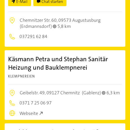
E-Mail
Chat starten
Chemnitzer Str. 60,
09573 Augustusburg
(Erdmannsdorf)
5,8 km
037291 62 84
Käsmann Petra und Stephan Sanitär
Heizung und Bauklempnerei
KLEMPNEREIEN
Geibelstr. 49,
09127 Chemnitz
(Gablenz)
6,3 km
0371 7 25 06 97
Webseite