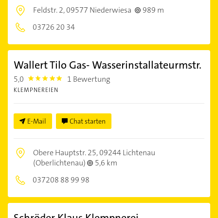
Feldstr. 2,
09577 Niederwiesa
989 m
03726 20 34
Wallert Tilo Gas- Wasserinstallateurmstr.
5,0
1 Bewertung
5.0
KLEMPNEREIEN
E-Mail
Chat starten
Obere Hauptstr. 25,
09244 Lichtenau
(Oberlichtenau)
5,6 km
037208 88 99 98
Schröder Klaus Klempnerei