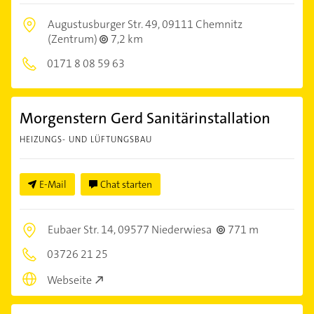
Augustusburger Str. 49,
09111 Chemnitz
(Zentrum)
7,2 km
0171 8 08 59 63
Morgenstern Gerd Sanitärinstallation
HEIZUNGS- UND LÜFTUNGSBAU
E-Mail
Chat starten
Eubaer Str. 14,
09577 Niederwiesa
771 m
03726 21 25
Webseite