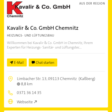
AUS DER REGION
Kavalir & Co. GmbH Chemnitz
HEIZUNGS- UND LÜFTUNGSBAU
Willkommen bei Kavalir & Co. GmbH in Chemnitz, Ihrem
Experten für Heizungs- Sanitär- und Lüftungstec...
E-Mail
Chat starten
Limbacher Str. 13,
09113 Chemnitz
(Kaßberg)
8,8 km
0371 36 14 35
Webseite