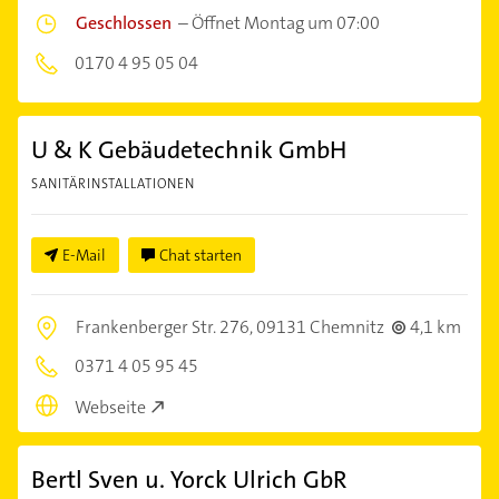
Geschlossen
–
Öffnet Montag um 07:00
0170 4 95 05 04
U & K Gebäudetechnik GmbH
SANITÄRINSTALLATIONEN
E-Mail
Chat starten
Frankenberger Str. 276,
09131 Chemnitz
4,1 km
0371 4 05 95 45
Webseite
Bertl Sven u. Yorck Ulrich GbR