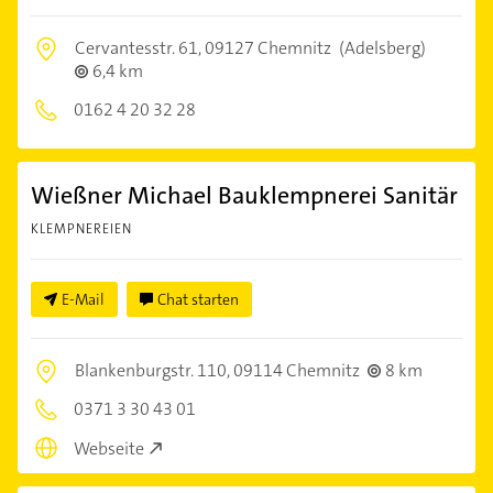
Cervantesstr. 61,
09127 Chemnitz
(Adelsberg)
6,4 km
0162 4 20 32 28
Wießner Michael Bauklempnerei Sanitär
KLEMPNEREIEN
E-Mail
Chat starten
Blankenburgstr. 110,
09114 Chemnitz
8 km
0371 3 30 43 01
Webseite