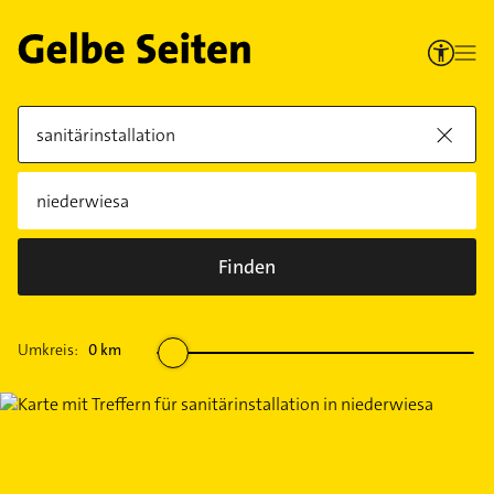
Finden
Umkreis:
0
km