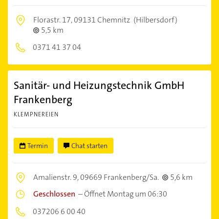
Florastr. 17,
09131 Chemnitz
(Hilbersdorf)
5,5 km
0371 41 37 04
Sanitär- und Heizungstechnik GmbH
Frankenberg
KLEMPNEREIEN
Termin
Chat starten
Amalienstr. 9,
09669 Frankenberg/Sa.
5,6 km
Geschlossen
–
Öffnet Montag um 06:30
037206 6 00 40