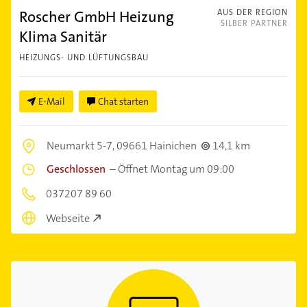
Roscher GmbH Heizung
AUS DER REGION
SILBER PARTNER
Klima Sanitär
HEIZUNGS- UND LÜFTUNGSBAU
E-Mail
Chat starten
Neumarkt 5-7,
09661 Hainichen
14,1 km
Geschlossen
–
Öffnet Montag um 09:00
037207 89 60
Webseite