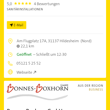
5,0
4 Bewertungen
5.0
SANITÄRINSTALLATIONEN
E-Mail
Am Flugplatz 17A,
31137 Hildesheim
(Nord)
22,1 km
Geöffnet
–
Schließt um 12:30
05121 5 25 52
Webseite
AUS DER REGION
BUSINESS