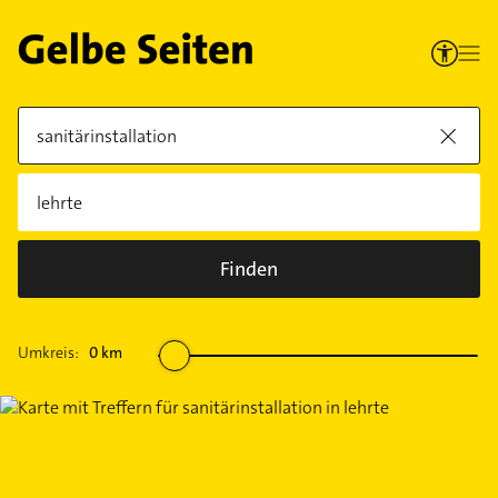
Finden
Umkreis:
0
km