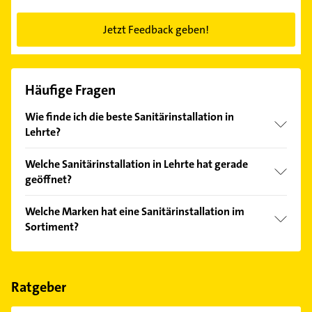
Jetzt Feedback geben!
Häufige Fragen
Wie finde ich die beste Sanitärinstallation in
Lehrte?
Vergleichen Sie alle Anbieter anhand echter
Welche Sanitärinstallation in Lehrte hat gerade
Kundenmeinungen und profitieren Sie von den
geöffnet?
Empfehlungen. Die Suchergebnisse können Sie sich
einfach nach
Bewertungen
sortiert anzeigen lassen.
Im Anbieter-Bereich finden Sie alle
Öffnungszeiten
.
Welche Marken hat eine Sanitärinstallation im
Bitte beachten Sie, dass diese an Sonn- und
Sortiment?
Feiertagen abweichen können.
Die Sanitärinstallation verkauft Marken wie Vaillant,
Buderus und Viessmann.
Ratgeber