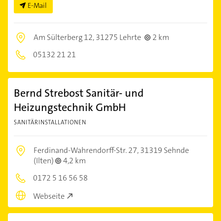
E-Mail
Am Sülterberg 12,
31275 Lehrte
2 km
05132 21 21
Bernd Strebost Sanitär- und
Heizungstechnik GmbH
SANITÄRINSTALLATIONEN
Ferdinand-Wahrendorff-Str. 27,
31319 Sehnde
(Ilten)
4,2 km
0172 5 16 56 58
Webseite