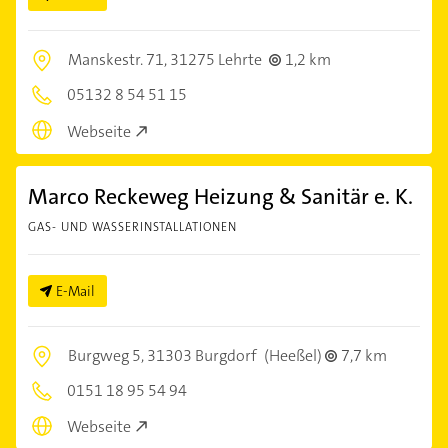
Manskestr. 71,
31275 Lehrte
1,2 km
05132 8 54 51 15
Webseite
Marco Reckeweg Heizung & Sanitär e. K.
GAS- UND WASSERINSTALLATIONEN
E-Mail
Burgweg 5,
31303 Burgdorf
(Heeßel)
7,7 km
0151 18 95 54 94
Webseite