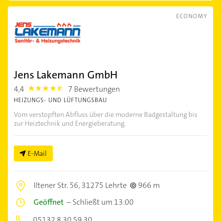
ECONOMY
Jens Lakemann GmbH
4,4
7 Bewertungen
4.4
HEIZUNGS- UND LÜFTUNGSBAU
Vom verstopften Abfluss über die moderne Badgestaltung bis
zur Heiztechnik und Energieberatung.
E-Mail
Iltener Str. 56,
31275 Lehrte
966 m
Geöffnet
–
Schließt um 13:00
05132 8 30 59 30