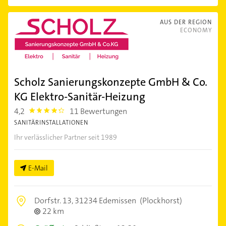
AUS DER REGION
ECONOMY
Scholz Sanierungskonzepte GmbH & Co.
KG Elektro-Sanitär-Heizung
4,2
11 Bewertungen
4.2000003
SANITÄRINSTALLATIONEN
Ihr verlässlicher Partner seit 1989
E-Mail
Dorfstr. 13,
31234 Edemissen
(Plockhorst)
22 km