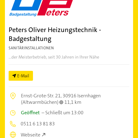
Peters Oliver Heizungstechnik -
Badgestaltung
SANITÄRINSTALLATIONEN
...der Meisterbetrieb, seit 30 Jahren in Ihrer Nähe
E-Mail
Ernst-Grote-Str. 21,
30916 Isernhagen
(Altwarmbüchen)
11,1 km
Geöffnet
–
Schließt um 13:00
0511 6 13 81 83
Webseite