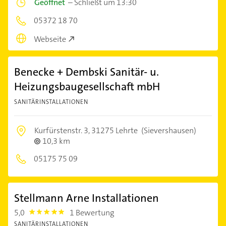
Geöffnet
–
Schließt um 13:30
05372 18 70
Webseite
Benecke + Dembski Sanitär- u.
Heizungsbaugesellschaft mbH
SANITÄRINSTALLATIONEN
Kurfürstenstr. 3,
31275 Lehrte
(Sievershausen)
10,3 km
05175 75 09
Stellmann Arne Installationen
5,0
1 Bewertung
5.0
SANITÄRINSTALLATIONEN