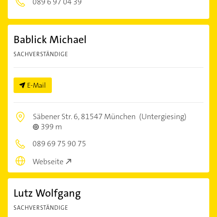
089 6 97 04 39
Bablick Michael
SACHVERSTÄNDIGE
E-Mail
Säbener Str. 6,
81547 München
(Untergiesing)
399 m
089 69 75 90 75
Webseite
Lutz Wolfgang
SACHVERSTÄNDIGE