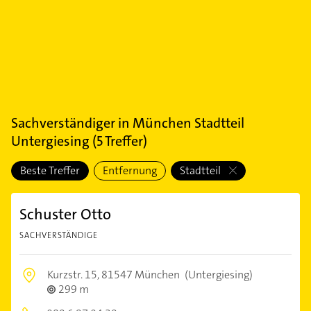
Sachverständiger
in
München Stadtteil
Untergiesing
(
5
Treffer)
Beste Treffer
Entfernung
Stadtteil
Schuster Otto
SACHVERSTÄNDIGE
Kurzstr. 15,
81547 München
(Untergiesing)
299 m