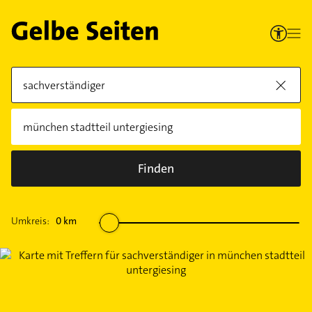
Finden
Umkreis:
0
km