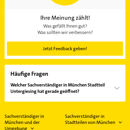
Ihre Meinung zählt!
Was gefällt Ihnen gut?
Was sollten wir verbessern?
Jetzt Feedback geben!
Häufige Fragen
Welcher Sachverständiger in München Stadtteil
Untergiesing hat gerade geöffnet?
Im Anbieter-Bereich finden Sie alle
Öffnungszeiten
.
Bitte beachten Sie, dass diese an Sonn- und
Feiertagen abweichen können.
Sachverständiger in
Sachverständiger in
München und der
Stadtteilen von München
Umgebung