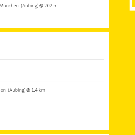
 München
(Aubing)
202 m
hen
(Aubing)
1,4 km