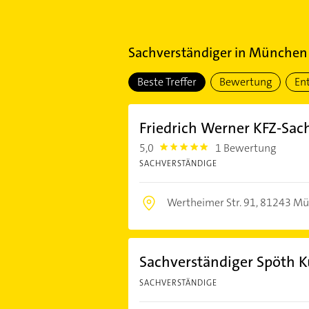
Sachverständiger
in
München S
Beste Treffer
Bewertung
En
Friedrich Werner KFZ-Sa
5,0
1 Bewertung
5.0
SACHVERSTÄNDIGE
Wertheimer Str. 91,
81243 Mü
Sachverständiger Spöth 
SACHVERSTÄNDIGE