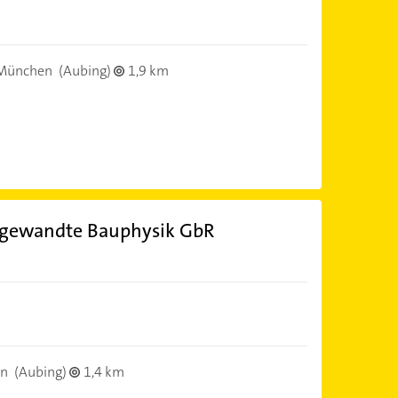
München
(Aubing)
1,9 km
angewandte Bauphysik GbR
en
(Aubing)
1,4 km