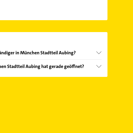
ändiger in München Stadtteil Aubing?
nd echter Kundenmeinungen und profitieren Sie
en Stadtteil Aubing hat gerade geöffnet?
ebnisse können Sie sich einfach nach
en.
Öffnungszeiten
. Bitte beachten Sie, dass diese an
önnen.