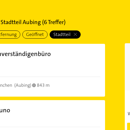
tadtteil Aubing
(
6
Treffer)
tfernung
Geöffnet
Stadtteil
chverständigenbüro
nchen
(Aubing)
843 m
Kuno
W