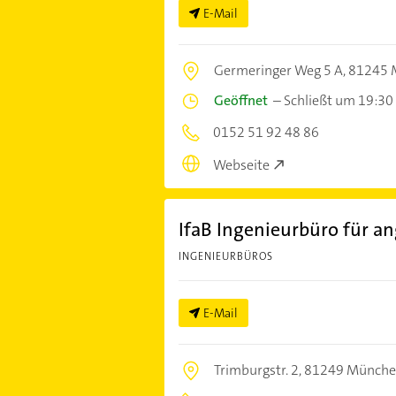
E-Mail
Germeringer Weg 5 A,
81245 
Geöffnet
–
Schließt um 19:30
0152 51 92 48 86
Webseite
IfaB Ingenieurbüro für 
INGENIEURBÜROS
E-Mail
Trimburgstr. 2,
81249 Münch