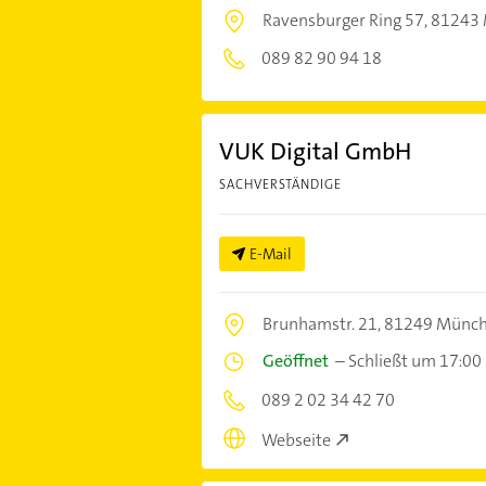
Ravensburger Ring 57,
81243
089 82 90 94 18
VUK Digital GmbH
SACHVERSTÄNDIGE
E-Mail
Brunhamstr. 21,
81249 Münc
Geöffnet
–
Schließt um 17:00
089 2 02 34 42 70
Webseite