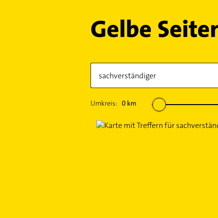
Umkreis:
0
km