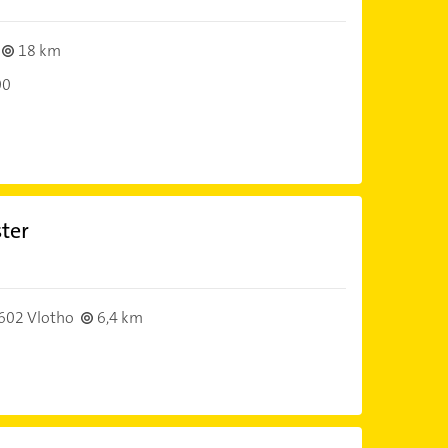
18 km
00
ter
K
602 Vlotho
6,4 km