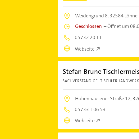
Weidengrund 8,
32584 Löhne
Geschlossen
–
Öffnet um 08:
05732 20 11
Webseite
Stefan Brune Tischlermeis
SACHVERSTÄNDIGE: TISCHLERHANDWER
Hohenhausener Straße 12,
32
05733 1 06 53
Webseite