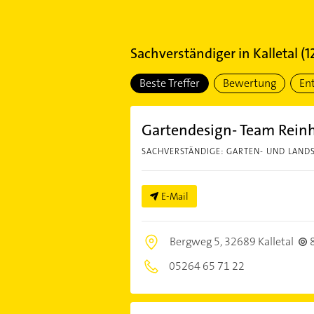
Sachverständiger
in
Kalletal
(
1
Beste Treffer
Bewertung
En
Gartendesign- Team Rein
SACHVERSTÄNDIGE: GARTEN- UND LAND
E-Mail
Bergweg 5,
32689 Kalletal
05264 65 71 22