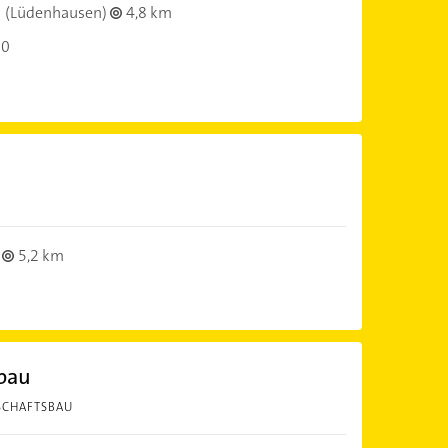
(Lüdenhausen)
4,8 km
00
5,2 km
bau
SCHAFTSBAU