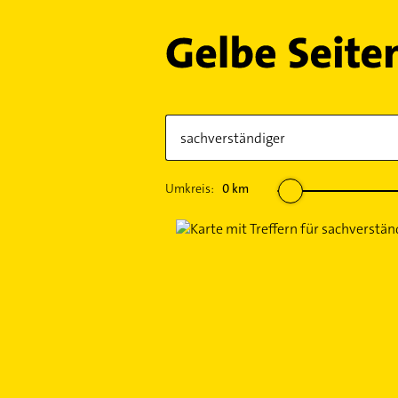
Umkreis:
0
km