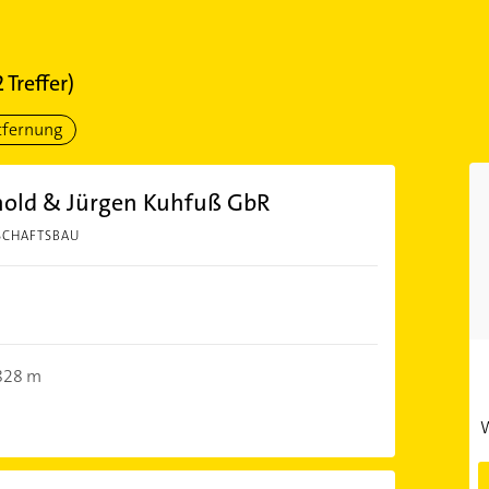
2
Treffer)
tfernung
hold & Jürgen Kuhfuß GbR
SCHAFTSBAU
828 m
W