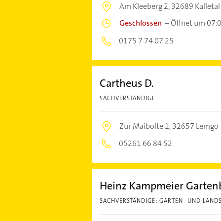
Am Kleeberg 2,
32689 Kalletal
Geschlossen
–
Öffnet um 07:
0175 7 74 07 25
Cartheus D.
SACHVERSTÄNDIGE
Zur Maibolte 1,
32657 Lemgo
05261 66 84 52
Heinz Kampmeier Garten
SACHVERSTÄNDIGE: GARTEN- UND LAND