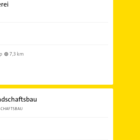
rei
K
p
7,3 km
ndschaftsbau
SCHAFTSBAU