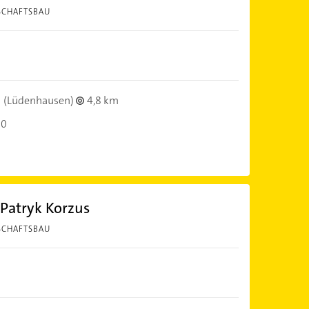
SCHAFTSBAU
(Lüdenhausen)
4,8 km
00
 Patryk Korzus
SCHAFTSBAU