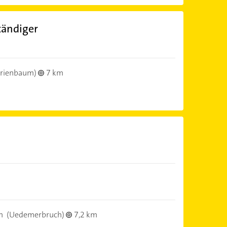
tändiger
rienbaum)
7 km
m
(Uedemerbruch)
7,2 km