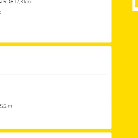
aer
17,8 km
e
222 m