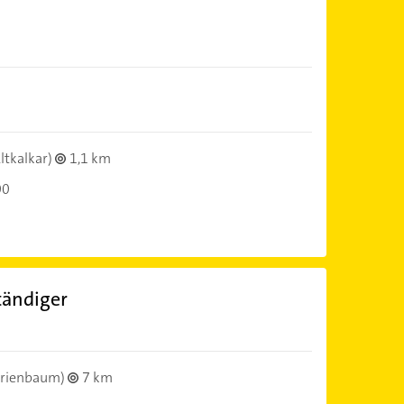
ltkalkar)
1,1 km
00
tändiger
rienbaum)
7 km