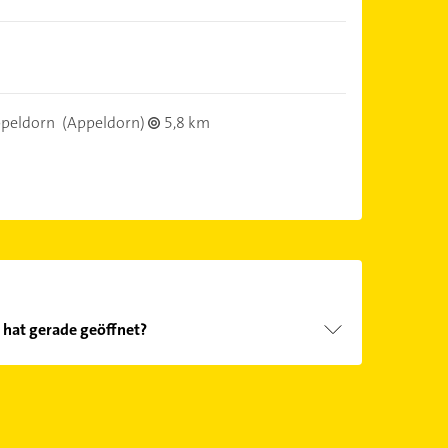
ppeldorn
(Appeldorn)
5,8 km
 hat gerade geöffnet?
Öffnungszeiten
. Bitte beachten Sie, dass diese an
önnen.