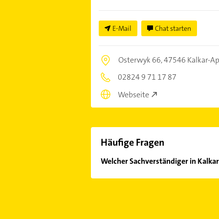
E-Mail
Chat starten
Osterwyk 66,
47546 Kalkar-A
02824 9 71 17 87
Webseite
Häufige Fragen
Welcher Sachverständiger in Kalkar
Im Anbieter-Bereich finden Sie alle
Sonn- und Feiertagen abweichen k