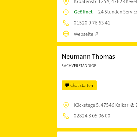
Kroatenstr. 125A,
47623 Kevel
Geöffnet
–
24 Stunden Servic
01520 9 76 63 41
Webseite
Neumann Thomas
SACHVERSTÄNDIGE
Chat starten
Kückstege 5,
47546 Kalkar
02824 8 05 06 00