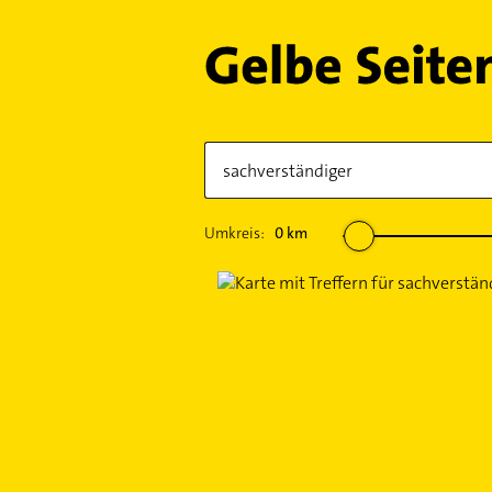
Umkreis:
0
km