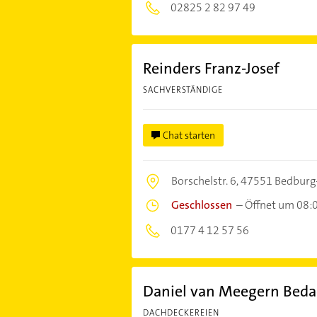
02825 2 82 97 49
Reinders Franz-Josef
SACHVERSTÄNDIGE
Chat starten
Borschelstr. 6,
47551 Bedburg
Geschlossen
–
Öffnet um 08:
0177 4 12 57 56
Daniel van Meegern Be
DACHDECKEREIEN