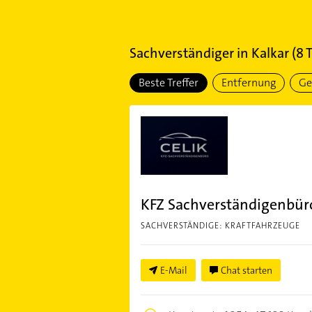
Sachverständiger
in
Kalkar
(
8
T
Beste Treffer
Entfernung
Ge
KFZ Sachverständigenbüro
SACHVERSTÄNDIGE: KRAFTFAHRZEUGE
E-Mail
Chat starten