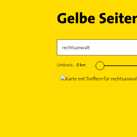
Umkreis:
0
km