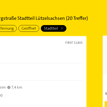
straße Stadtteil Lützelsachsen
(
20
Treffer)
tfernung
Geöffnet
Stadtteil
FIRST CLASS
eim
7,4 km
W
00