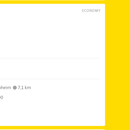
ECONOMY
nheim
7,1 km
00