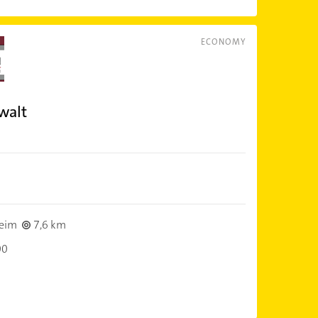
ECONOMY
walt
eim
7,6 km
00