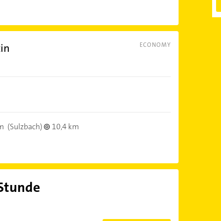
tin
ECONOMY
m
(Sulzbach)
10,4 km
 Stunde
?