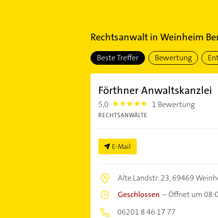
Rechtsanwalt
in
Weinheim Berg
Beste Treffer
Bewertung
En
Förthner Anwaltskanzlei
5,0
1 Bewertung
5.0
RECHTSANWÄLTE
E-Mail
Alte Landstr. 23,
69469 Weinh
Geschlossen
–
Öffnet um 08:
06201 8 46 17 77