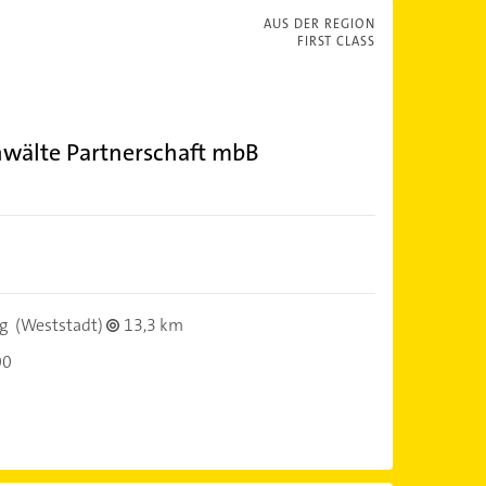
AUS DER REGION
FIRST CLASS
nwälte Partnerschaft mbB
g
(Weststadt)
13,3 km
00