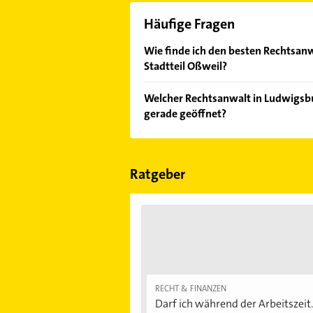
Häufige Fragen
Wie finde ich den besten Rechtsa
Stadtteil Oßweil?
Vergleichen Sie alle Anbieter anha
Welcher Rechtsanwalt in Ludwigsb
von den Empfehlungen. Die Sucherg
gerade geöffnet?
Bewertungen
sortiert anzeigen lass
Im Anbieter-Bereich finden Sie alle
Sonn- und Feiertagen abweichen k
Ratgeber
RECHT & FINANZEN
Darf ich während der Arbeitszeit.