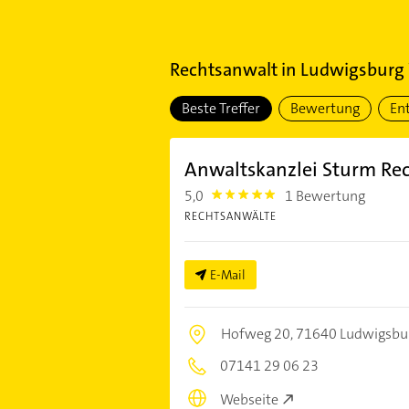
Rechtsanwalt
in
Ludwigsburg 
Beste Treffer
Bewertung
En
Anwaltskanzlei Sturm Re
5,0
1 Bewertung
5.0
RECHTSANWÄLTE
E-Mail
Hofweg 20,
71640 Ludwigsbu
07141 29 06 23
Webseite