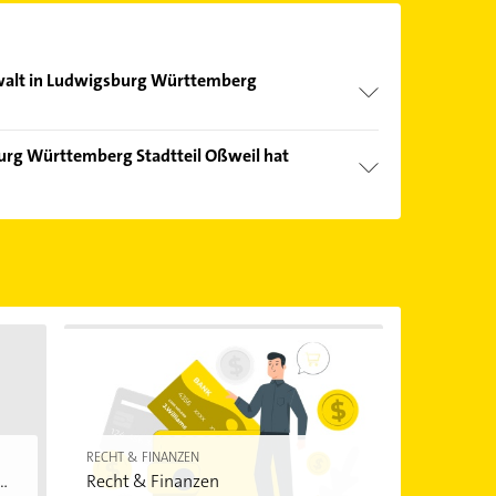
nwalt in Ludwigsburg Württemberg
nd echter Kundenmeinungen und profitieren Sie
urg Württemberg Stadtteil Oßweil hat
ebnisse können Sie sich einfach nach
en.
Öffnungszeiten
. Bitte beachten Sie, dass diese an
önnen.
RECHT & FINANZEN
..
Recht & Finanzen