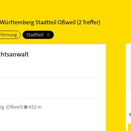
Württemberg Stadtteil Oßweil
(
2
Treffer)
tfernung
Stadtteil
chtsanwalt
rg
(Oßweil)
432 m
W