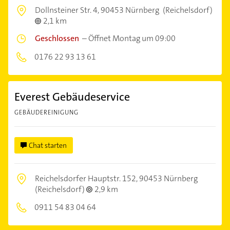
Dollnsteiner Str. 4,
90453 Nürnberg
(Reichelsdorf)
2,1 km
Geschlossen
–
Öffnet Montag um 09:00
0176 22 93 13 61
Everest Gebäudeservice
GEBÄUDEREINIGUNG
Chat starten
Reichelsdorfer Hauptstr. 152,
90453 Nürnberg
(Reichelsdorf)
2,9 km
0911 54 83 04 64