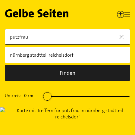
Finden
Umkreis:
0
km