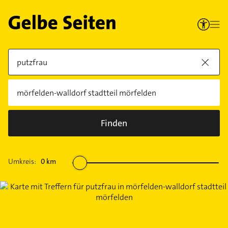
Finden
Umkreis:
0
km