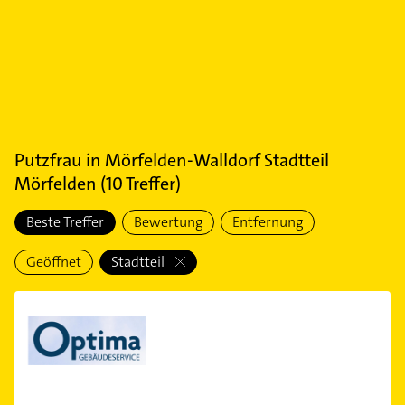
Putzfrau
in
Mörfelden-Walldorf Stadtteil
Mörfelden
(
10
Treffer)
Beste Treffer
Bewertung
Entfernung
Geöffnet
Stadtteil