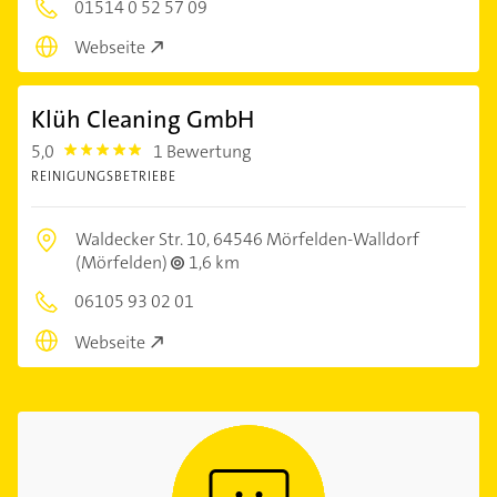
01514 0 52 57 09
Webseite
Klüh Cleaning GmbH
5,0
1 Bewertung
5.0
REINIGUNGSBETRIEBE
Waldecker Str. 10,
64546 Mörfelden-Walldorf
(Mörfelden)
1,6 km
06105 93 02 01
Webseite