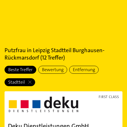
Putzfrau
in
Leipzig Stadtteil Burghausen-
Rückmarsdorf
(
12
Treffer)
Beste Treffer
Bewertung
Entfernung
Stadtteil
FIRST CLASS
Deku Dienstleistungen GmbH