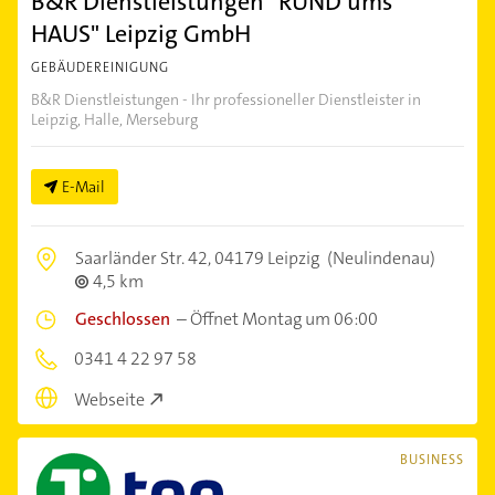
B&R Dienstleistungen "RUND ums
HAUS" Leipzig GmbH
GEBÄUDEREINIGUNG
B&R Dienstleistungen - Ihr professioneller Dienstleister in
Leipzig, Halle, Merseburg
E-Mail
Saarländer Str. 42,
04179 Leipzig
(Neulindenau)
4,5 km
Geschlossen
–
Öffnet Montag um 06:00
0341 4 22 97 58
Webseite
BUSINESS