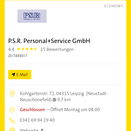
ECONOMY
P.S.R. Personal+Service GmbH
4,4
15 Bewertungen
4.4
ZEITARBEIT
E-Mail
Kohlgartenstr. 71,
04315 Leipzig
(Neustadt-
Neuschönefeld)
9,7 km
Geschlossen
–
Öffnet Montag um 08:00
0341 69 94 19 40
Webseite