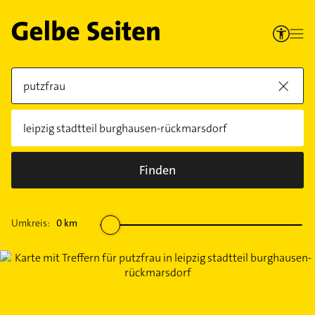
Finden
Umkreis:
0
km