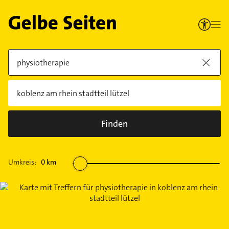
Finden
Umkreis:
0
km