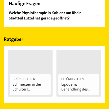
Häufige Fragen
Welche Physiotherapie in Koblenz am Rhein
Stadtteil Lützel hat gerade geöffnet?
Im Anbieter-Bereich finden Sie alle
Öffnungszeiten
.
Bitte beachten Sie, dass diese an Sonn- und
Feiertagen abweichen können.
Ratgeber
GESÜNDER LEBEN
GESÜNDER LEBEN
Schmerzen in der
Lipödem:
Schulter?
Behandlung des
Eingeklemmtes...
"Reiterhosen-
Syndroms"