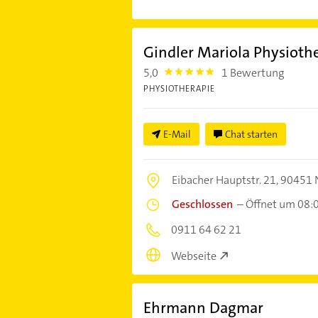
Gindler Mariola Physioth
5,0
1 Bewertung
5.0
PHYSIOTHERAPIE
E-Mail
Chat starten
Eibacher Hauptstr. 21,
90451 
Geschlossen
–
Öffnet um 08:
0911 64 62 21
Webseite
Ehrmann Dagmar