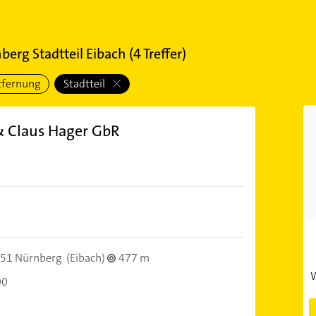
berg Stadtteil Eibach
(
4
Treffer)
tfernung
Stadtteil
& Claus Hager GbR
51 Nürnberg
(Eibach)
477 m
W
00