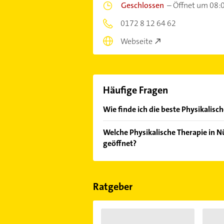
Geschlossen
–
Öffnet um 08:
0172 8 12 64 62
Webseite
Häufige Fragen
Wie finde ich die beste Physikalisc
Vergleichen Sie alle Anbieter anha
Welche Physikalische Therapie in N
von den Empfehlungen. Die Sucherg
geöffnet?
Bewertungen
sortiert anzeigen lass
Im Anbieter-Bereich finden Sie alle
Sonn- und Feiertagen abweichen k
Ratgeber