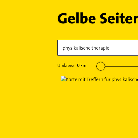
Umkreis:
0
km