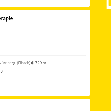
erapie
Nürnberg
(Eibach)
720 m
00