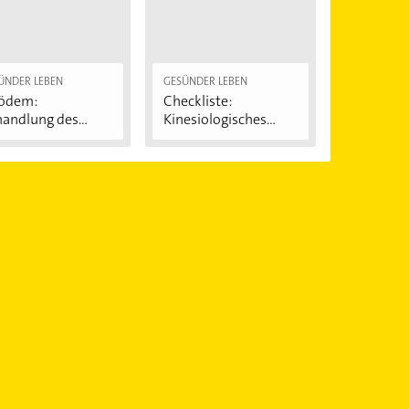
ÜNDER LEBEN
GESÜNDER LEBEN
pödem:
Checkliste:
handlung des
Kinesiologisches
iterhosen-
Tape
ndroms"