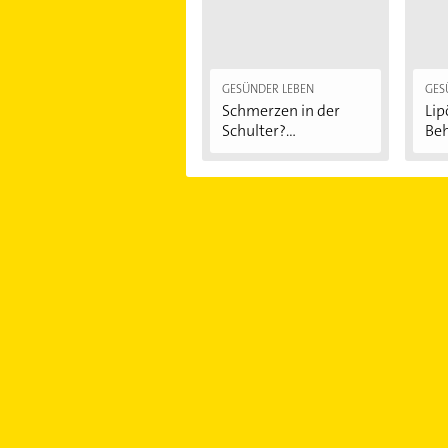
GESÜNDER LEBEN
GES
Schmerzen in der
Li
Schulter?
Be
Eingeklemmtes...
"Re
Sy