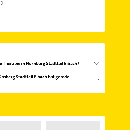
00
he Therapie in Nürnberg Stadtteil Eibach?
nd echter Kundenmeinungen und profitieren Sie
ürnberg Stadtteil Eibach hat gerade
ebnisse können Sie sich einfach nach
en.
Öffnungszeiten
. Bitte beachten Sie, dass diese an
önnen.