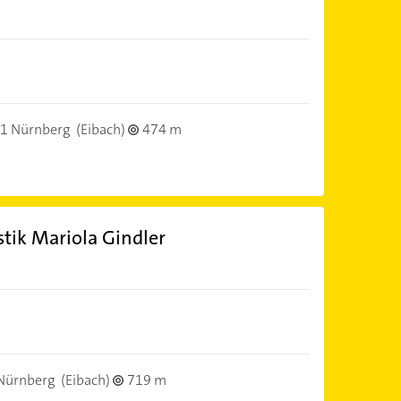
1 Nürnberg
(Eibach)
474 m
tik Mariola Gindler
Nürnberg
(Eibach)
719 m