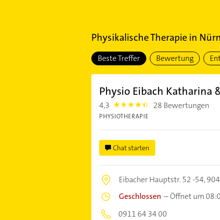
Physikalische Therapie
in
Nürn
Beste Treffer
Bewertung
En
Physio Eibach Katharina 
4,3
28 Bewertungen
4.3
PHYSIOTHERAPIE
Chat starten
Eibacher Hauptstr. 52 -54,
904
Geschlossen
–
Öffnet um 08:
0911 64 34 00