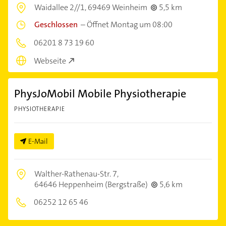
Waidallee 2//1,
69469 Weinheim
5,5 km
Geschlossen
–
Öffnet Montag um 08:00
06201 8 73 19 60
Webseite
PhysJoMobil Mobile Physiotherapie
PHYSIOTHERAPIE
E-Mail
Walther-Rathenau-Str. 7,
64646 Heppenheim (Bergstraße)
5,6 km
06252 12 65 46