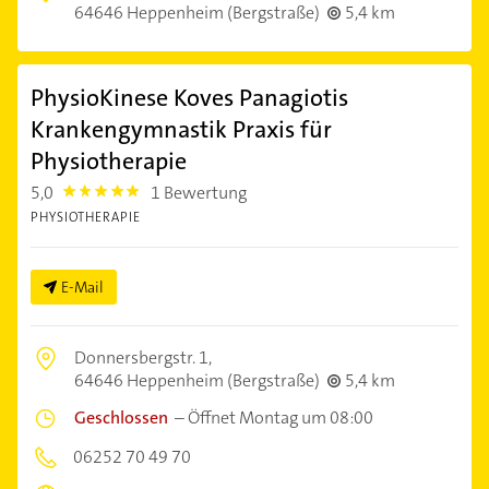
64646 Heppenheim (Bergstraße)
5,4 km
PhysioKinese Koves Panagiotis
Krankengymnastik Praxis für
Physiotherapie
5,0
1 Bewertung
5.0
PHYSIOTHERAPIE
E-Mail
Donnersbergstr. 1,
64646 Heppenheim (Bergstraße)
5,4 km
Geschlossen
–
Öffnet Montag um 08:00
06252 70 49 70