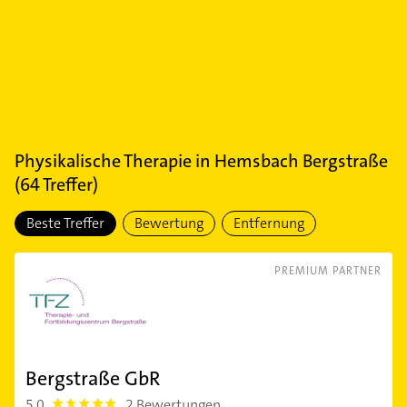
Physikalische Therapie
in
Hemsbach Bergstraße
(
64
Treffer)
Beste Treffer
Bewertung
Entfernung
PREMIUM PARTNER
Bergstraße GbR
5,0
2 Bewertungen
5.0