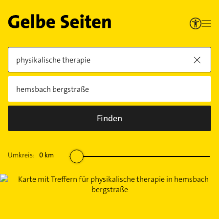
Finden
Umkreis:
0
km