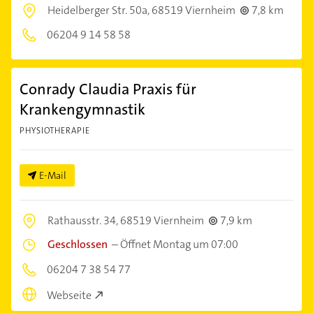
Heidelberger Str. 50a,
68519 Viernheim
7,8 km
06204 9 14 58 58
Conrady Claudia Praxis für
Krankengymnastik
PHYSIOTHERAPIE
E-Mail
Rathausstr. 34,
68519 Viernheim
7,9 km
Geschlossen
–
Öffnet Montag um 07:00
06204 7 38 54 77
Webseite