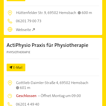
Hüttenfelder Str. 9,
69502 Hemsbach
600 m
06201 79 00 73
Webseite
ActiPhysio Praxis für Physiotherapie
PHYSIOTHERAPIE
E-Mail
Gottlieb-Daimler-Straße 4,
69502 Hemsbach
601 m
Geschlossen
–
Öffnet Montag um 09:00
06201 4 49 40