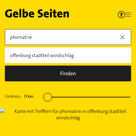
Finden
Umkreis:
0
km