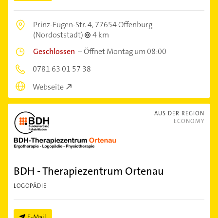
Prinz-Eugen-Str. 4,
77654 Offenburg
(Nordoststadt)
4 km
Geschlossen
–
Öffnet Montag um 08:00
0781 63 01 57 38
Webseite
AUS DER REGION
ECONOMY
BDH - Therapiezentrum Ortenau
LOGOPÄDIE
E-Mail