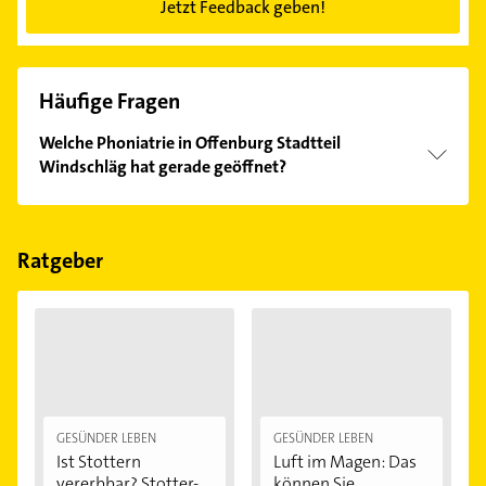
Jetzt Feedback geben!
Häufige Fragen
Welche Phoniatrie in Offenburg Stadtteil
Windschläg hat gerade geöffnet?
Im Anbieter-Bereich finden Sie alle
Öffnungszeiten
.
Bitte beachten Sie, dass diese an Sonn- und
Feiertagen abweichen können.
Ratgeber
GESÜNDER LEBEN
GESÜNDER LEBEN
Ist Stottern
Luft im Magen: Das
vererbbar? Stotter-
können Sie...