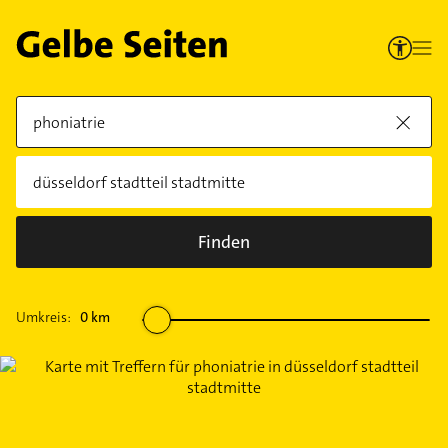
Finden
Umkreis:
0
km