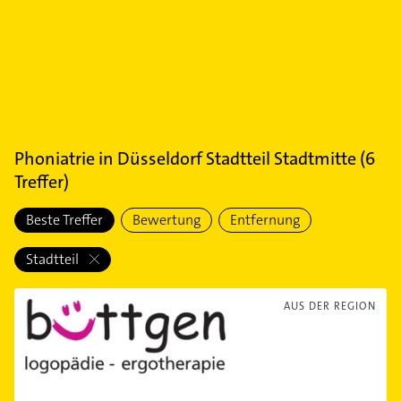
Phoniatrie
in
Düsseldorf Stadtteil Stadtmitte
(
6
Treffer)
Beste Treffer
Bewertung
Entfernung
Stadtteil
AUS DER REGION