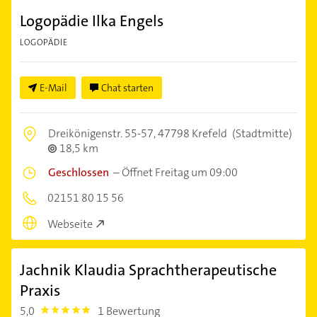
Logopädie Ilka Engels
LOGOPÄDIE
E-Mail
Chat starten
Dreikönigenstr. 55-57,
47798 Krefeld
(Stadtmitte)
18,5 km
Geschlossen
–
Öffnet Freitag um 09:00
02151 80 15 56
Webseite
Jachnik Klaudia Sprachtherapeutische
Praxis
5,0
1 Bewertung
5.0