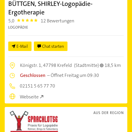
BÜTTGEN, SHIRLEY-Logopädie-
Ergotherapie
5,0
12 Bewertungen
5.0
LOGOPÄDIE
E-Mail
Chat starten
Königstr. 1,
47798 Krefeld
(Stadtmitte)
18,5 km
Geschlossen
–
Öffnet Freitag um 09:30
02151 5 65 77 70
Webseite
AUS DER REGION