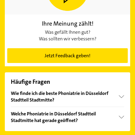
Ihre Meinung zählt!
Was gefällt Ihnen gut?
Was sollten wir verbessern?
Jetzt Feedback geben!
Häufige Fragen
Wie finde ich die beste Phoniatrie in Düsseldorf
Stadtteil Stadtmitte?
Vergleichen Sie alle Anbieter anhand echter
Welche Phoniatrie in Düsseldorf Stadtteil
Kundenmeinungen und profitieren Sie von den
Stadtmitte hat gerade geöffnet?
Empfehlungen. Die Suchergebnisse können Sie sich
einfach nach
Bewertungen
sortiert anzeigen lassen.
Im Anbieter-Bereich finden Sie alle
Öffnungszeiten
.