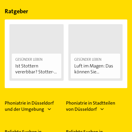
Bitte beachten Sie, dass diese an Sonn- und
Feiertagen abweichen können.
Ratgeber
GESÜNDER LEBEN
GESÜNDER LEBEN
Ist Stottern
Luft im Magen: Das
vererbbar? Stotter-
können Sie...
Ursachen...
Phoniatrie in Düsseldorf
Phoniatrie in Stadtteilen
und der Umgebung
von Düsseldorf
Beliebte Suchen in
Beliebte Suchen in