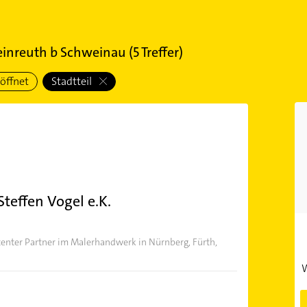
leinreuth b Schweinau
(
5
Treffer)
öffnet
Stadtteil
Steffen Vogel e.K.
tenter Partner im Malerhandwerk in Nürnberg, Fürth,
W