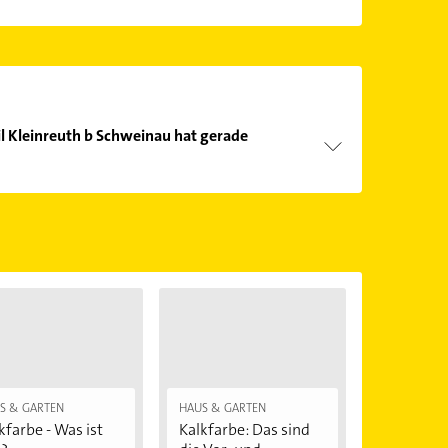
l Kleinreuth b Schweinau hat gerade
Öffnungszeiten
. Bitte beachten Sie, dass diese an
önnen.
S & GARTEN
HAUS & GARTEN
kfarbe - Was ist
Kalkfarbe: Das sind