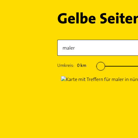
Umkreis:
0
km