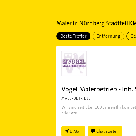
Maler
in
Nürnberg Stadtteil K
Beste Treffer
Entfernung
Ge
Vogel Malerbetrieb - Inh. 
MALERBETRIEBE
Wir sind seit über 100 Jahren Ihr kompe
Erlangen ...
E-Mail
Chat starten