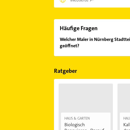
Häufige Fragen
Welcher Maler in Nürnberg Stadttei
geöffnet?
Im Anbieter-Bereich finden Sie alle
Sonn- und Feiertagen abweichen k
Ratgeber
HAUS & GARTEN
HAU
Biologisch
Kal