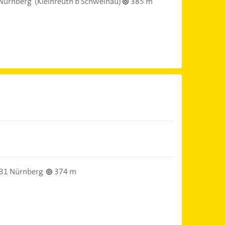
Nürnberg
(Kleinreuth b Schweinau)
385 m
31 Nürnberg
374 m