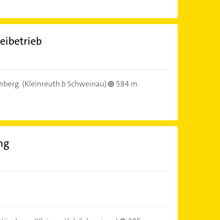
eibetrieb
nberg
(Kleinreuth b Schweinau)
584 m
ng