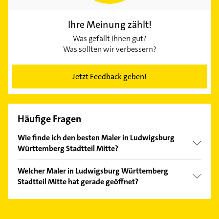
Ihre Meinung zählt!
Was gefällt Ihnen gut?
Was sollten wir verbessern?
Jetzt Feedback geben!
Häufige Fragen
Wie finde ich den besten Maler in Ludwigsburg
Württemberg Stadtteil Mitte?
Vergleichen Sie alle Anbieter anhand echter
Welcher Maler in Ludwigsburg Württemberg
Kundenmeinungen und profitieren Sie von den
Stadtteil Mitte hat gerade geöffnet?
Empfehlungen. Die Suchergebnisse können Sie sich
einfach nach
Bewertungen
sortiert anzeigen lassen.
Im Anbieter-Bereich finden Sie alle
Öffnungszeiten
.
Bitte beachten Sie, dass diese an Sonn- und