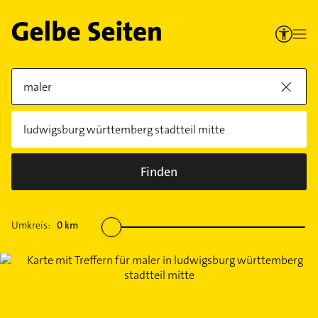
Finden
Umkreis:
0
km