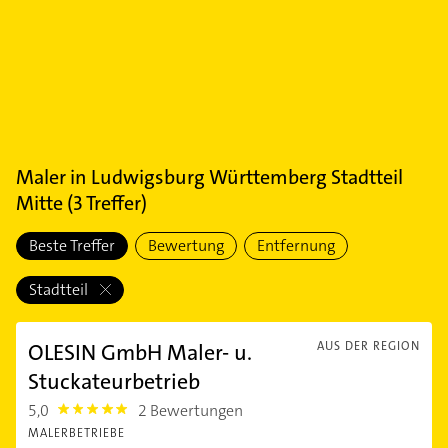
Maler
in
Ludwigsburg Württemberg Stadtteil
Mitte
(
3
Treffer)
Beste Treffer
Bewertung
Entfernung
Stadtteil
OLESIN GmbH Maler- u.
AUS DER REGION
Stuckateurbetrieb
5,0
2 Bewertungen
5.0
MALERBETRIEBE