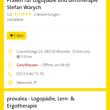
Praxen für Logopädie und Lerntherapie
Stefan Warych
5,0
2 Bewertungen
5.0
LOGOPÄDIE
E-Mail
Gasselstiege 21,
48159 Münster
(Centrum)
5,9 km
Geschlossen
–
Öffnet um 08:00
0251 6 86 73 70
Webseite
provalea - Logopädie, Lern- &
Ergotherapie