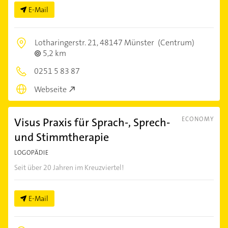
E-Mail
Lotharingerstr. 21,
48147 Münster
(Centrum)
5,2 km
0251 5 83 87
Webseite
Visus Praxis für Sprach-, Sprech-
ECONOMY
und Stimmtherapie
LOGOPÄDIE
Seit über 20 Jahren im Kreuzviertel!
E-Mail