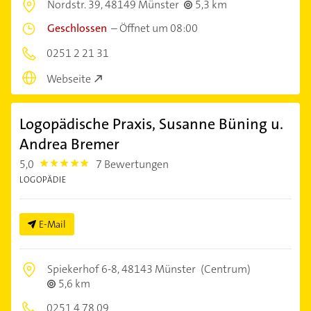
Nordstr. 39,
48149 Münster
5,3 km
Geschlossen
–
Öffnet um 08:00
0251 2 21 31
Webseite
Logopädische Praxis, Susanne Büning u.
Andrea Bremer
5,0
7 Bewertungen
5.0
LOGOPÄDIE
E-Mail
Spiekerhof 6-8,
48143 Münster
(Centrum)
5,6 km
0251 4 78 09