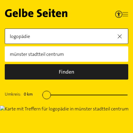
Finden
Umkreis:
0
km