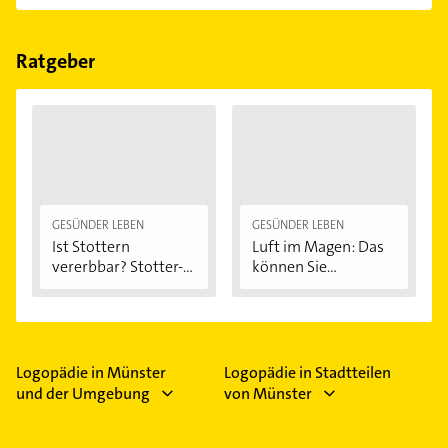
einfach nach
Bewertungen
sortiert anzeigen lassen.
Im Anbieter-Bereich finden Sie alle
Öffnungszeiten
.
Bitte beachten Sie, dass diese an Sonn- und
Feiertagen abweichen können.
Ratgeber
GESÜNDER LEBEN
GESÜNDER LEBEN
Ist Stottern
Luft im Magen: Das
vererbbar? Stotter-
können Sie...
Ursachen...
Logopädie in Münster
Logopädie in Stadtteilen
und der Umgebung
von Münster