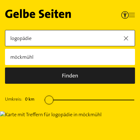
Finden
Umkreis:
0
km