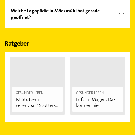
Vergleichen Sie alle Anbieter anhand echter
Welche Logopädie in Möckmühl hat gerade
Kundenmeinungen und profitieren Sie von den
geöffnet?
Empfehlungen. Die Suchergebnisse können Sie sich
einfach nach
Bewertungen
sortiert anzeigen lassen.
Im Anbieter-Bereich finden Sie alle
Öffnungszeiten
.
Bitte beachten Sie, dass diese an Sonn- und
Feiertagen abweichen können.
Ratgeber
GESÜNDER LEBEN
GESÜNDER LEBEN
Ist Stottern
Luft im Magen: Das
vererbbar? Stotter-
können Sie...
Ursachen...