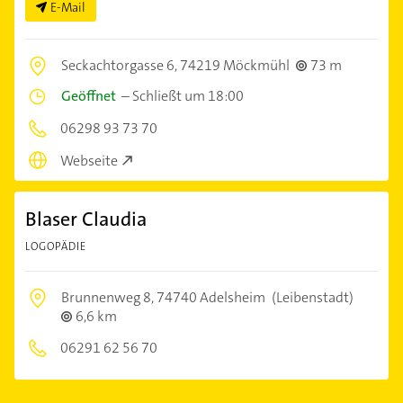
E-Mail
Seckachtorgasse 6,
74219 Möckmühl
73 m
Geöffnet
–
Schließt um 18:00
06298 93 73 70
Webseite
Blaser Claudia
LOGOPÄDIE
Brunnenweg 8,
74740 Adelsheim
(Leibenstadt)
6,6 km
06291 62 56 70