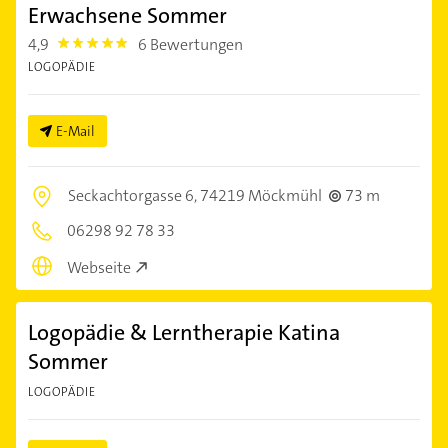
Erwachsene Sommer
4,9
6 Bewertungen
4.9
LOGOPÄDIE
E-Mail
Seckachtorgasse 6,
74219 Möckmühl
73 m
06298 92 78 33
Webseite
Logopädie & Lerntherapie Katina
Sommer
LOGOPÄDIE