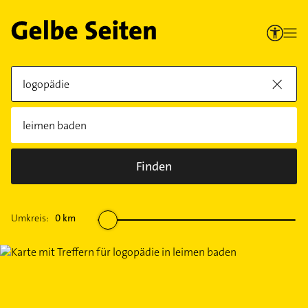
Finden
Umkreis:
0
km