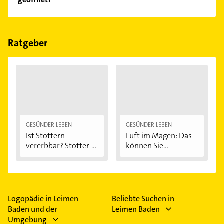
Empfehlungen. Die Suchergebnisse können Sie sich
einfach nach
Bewertungen
sortiert anzeigen lassen.
Im Anbieter-Bereich finden Sie alle
Öffnungszeiten
.
Bitte beachten Sie, dass diese an Sonn- und
Feiertagen abweichen können.
Ratgeber
GESÜNDER LEBEN
GESÜNDER LEBEN
Ist Stottern
Luft im Magen: Das
vererbbar? Stotter-
können Sie...
Ursachen...
Logopädie in Leimen
Beliebte Suchen in
Baden und der
Leimen Baden
Umgebung