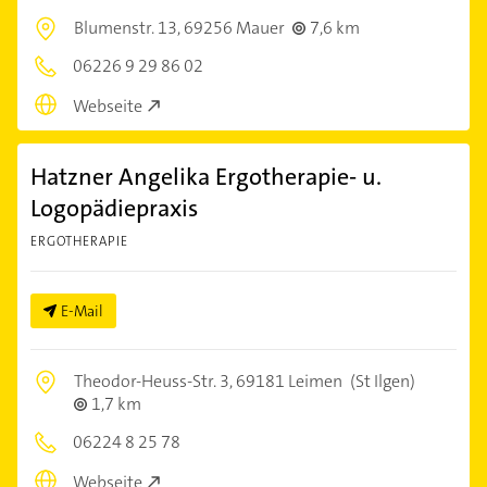
Blumenstr. 13,
69256 Mauer
7,6 km
06226 9 29 86 02
Webseite
Hatzner Angelika Ergotherapie- u.
Logopädiepraxis
ERGOTHERAPIE
E-Mail
Theodor-Heuss-Str. 3,
69181 Leimen
(St Ilgen)
1,7 km
06224 8 25 78
Webseite