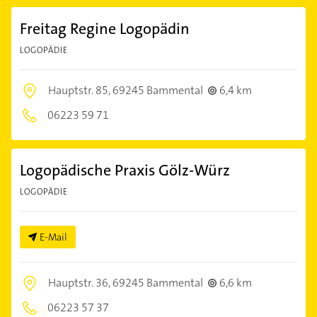
Freitag Regine Logopädin
LOGOPÄDIE
Hauptstr. 85,
69245 Bammental
6,4 km
06223 59 71
Logopädische Praxis Gölz-Würz
LOGOPÄDIE
E-Mail
Hauptstr. 36,
69245 Bammental
6,6 km
06223 57 37