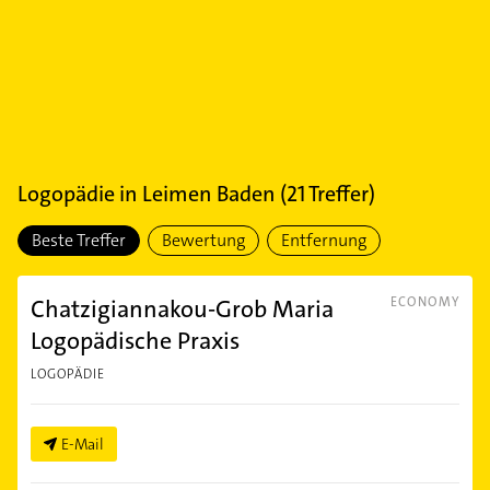
Logopädie
in
Leimen Baden
(
21
Treffer)
Beste Treffer
Bewertung
Entfernung
Chatzigiannakou-Grob Maria
ECONOMY
Logopädische Praxis
LOGOPÄDIE
E-Mail