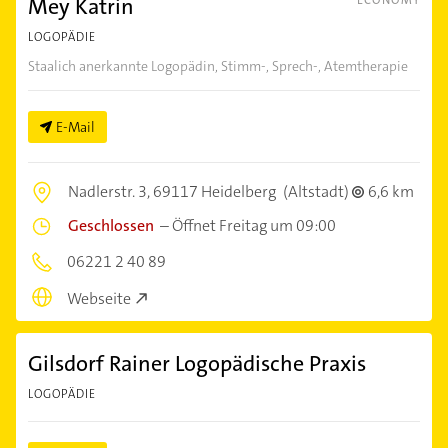
Mey Katrin
ECONOMY
LOGOPÄDIE
Staalich anerkannte Logopädin, Stimm-, Sprech-, Atemtherapie
E-Mail
Nadlerstr. 3,
69117 Heidelberg
(Altstadt)
6,6 km
Geschlossen
–
Öffnet Freitag um 09:00
06221 2 40 89
Webseite
Gilsdorf Rainer Logopädische Praxis
LOGOPÄDIE