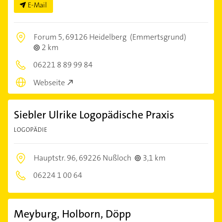
E-Mail
Forum 5,
69126 Heidelberg
(Emmertsgrund)
2 km
06221 8 89 99 84
Webseite
Siebler Ulrike Logopädische Praxis
LOGOPÄDIE
Hauptstr. 96,
69226 Nußloch
3,1 km
06224 1 00 64
Meyburg, Holborn, Döpp