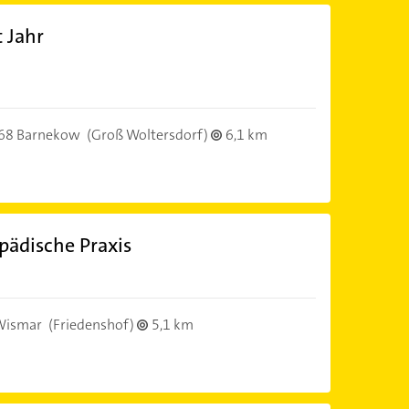
t Jahr
68 Barnekow
(Groß Woltersdorf)
6,1 km
ädische Praxis
Wismar
(Friedenshof)
5,1 km