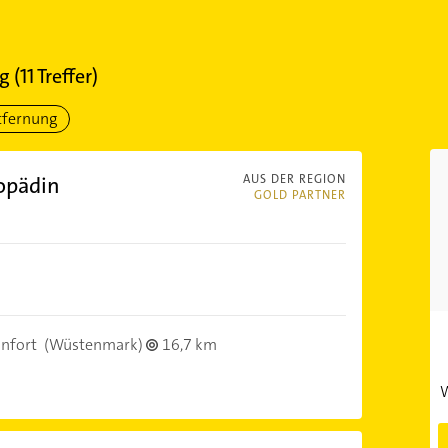
rg
(
11
Treffer)
tfernung
opädin
AUS DER REGION
GOLD PARTNER
infort
(Wüstenmark)
16,7 km
W