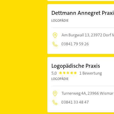
Dettmann Annegret Praxi
LOGOPÄDIE
Am Burgwall 13,
23972 Dorf 
03841 79 59 26
Logopädische Praxis
5,0
1 Bewertung
5.0
LOGOPÄDIE
Turnerweg 4A,
23966 Wismar
03841 33 48 47