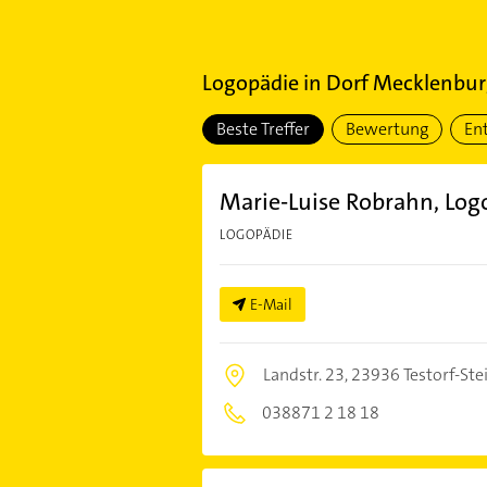
Logopädie
in
Dorf Mecklenbu
Beste Treffer
Bewertung
En
Marie-Luise Robrahn, Log
LOGOPÄDIE
E-Mail
Landstr. 23,
23936 Testorf-Ste
038871 2 18 18