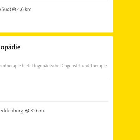
(Süd)
4,6 km
gopädie
immtherapie bietet logopädische Diagnostik und Therapie
ecklenburg
356 m