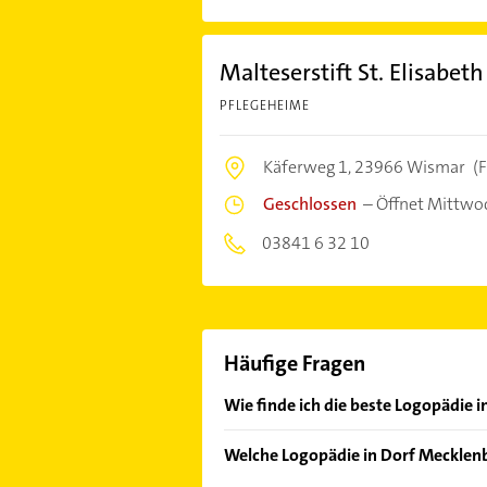
Malteserstift St. Elisabeth
PFLEGEHEIME
Käferweg 1,
23966 Wismar
(F
Geschlossen
–
Öffnet Mittwo
03841 6 32 10
Häufige Fragen
Wie finde ich die beste Logopädie 
Vergleichen Sie alle Anbieter anha
Welche Logopädie in Dorf Mecklenb
von den Empfehlungen. Die Sucherg