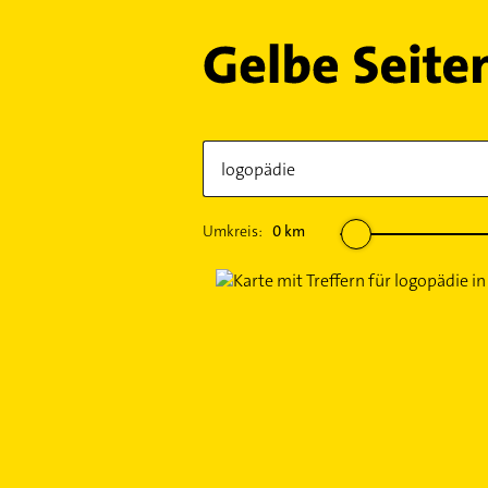
Umkreis:
0
km