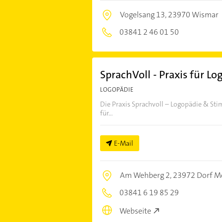
Vogelsang 13,
23970 Wismar
03841 2 46 01 50
SprachVoll - Praxis für Lo
LOGOPÄDIE
Die Praxis Sprachvoll – Logopädie & St
für...
E-Mail
Am Wehberg 2,
23972 Dorf M
03841 6 19 85 29
Webseite