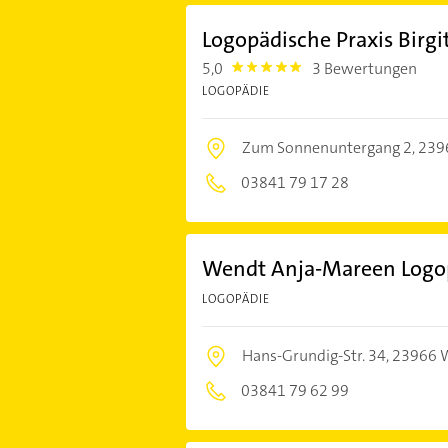
Logopädische Praxis Birgi
5,0
3 Bewertungen
5.0
LOGOPÄDIE
Zum Sonnenuntergang 2,
239
03841 79 17 28
Wendt Anja-Mareen Logop
LOGOPÄDIE
Hans-Grundig-Str. 34,
23966 
03841 79 62 99