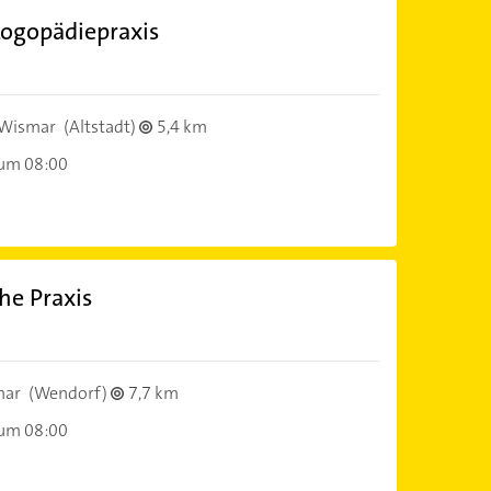
Logopädiepraxis
Wismar
(Altstadt)
5,4 km
 um 08:00
he Praxis
mar
(Wendorf)
7,7 km
 um 08:00