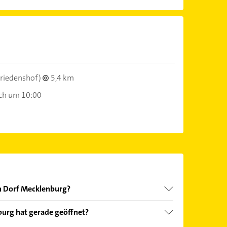
riedenshof)
5,4 km
ch um 10:00
in Dorf Mecklenburg?
nd echter Kundenmeinungen und profitieren Sie
urg hat gerade geöffnet?
ebnisse können Sie sich einfach nach