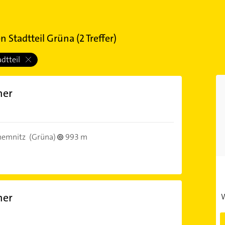
 Stadtteil Grüna
(
2
Treffer)
adtteil
ner
hemnitz
(Grüna)
993 m
ner
W