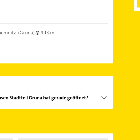
hemnitz
(Grüna)
993 m
sen Stadtteil Grüna hat gerade geöffnet?
Öffnungszeiten
. Bitte beachten Sie, dass diese an
önnen.