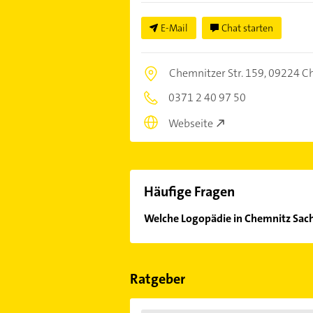
E-Mail
Chat starten
Chemnitzer Str. 159,
09224 C
0371 2 40 97 50
Webseite
Häufige Fragen
Welche Logopädie in Chemnitz Sach
Im Anbieter-Bereich finden Sie alle
Sonn- und Feiertagen abweichen k
Ratgeber