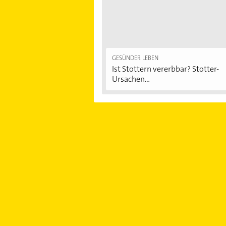
GESÜNDER LEBEN
Ist Stottern vererbbar? Stotter-
Ursachen...