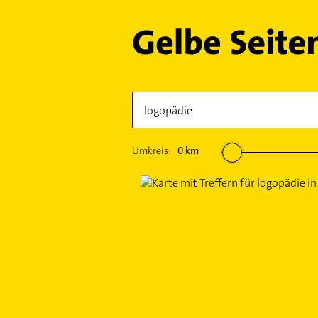
Umkreis:
0
km