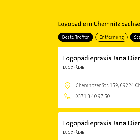
Logopädie
in
Chemnitz Sachsen
Beste Treffer
Entfernung
St
Logopädiepraxis Jana Die
LOGOPÄDIE
Chemnitzer Str. 159,
09224 C
0371 3 40 97 50
Logopädiepraxis Jana Die
LOGOPÄDIE