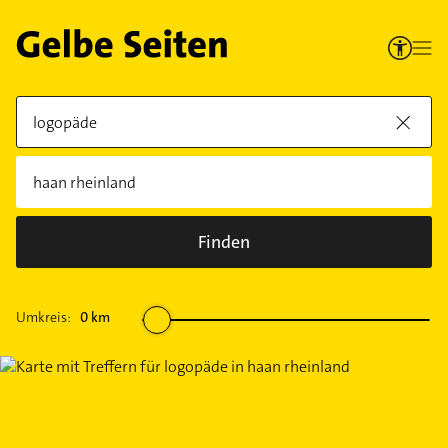
Finden
Umkreis:
0
km