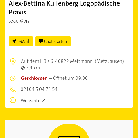
Alex-Bettina Kullenberg Logopädische
Praxis
LOGOPÄDIE
E-Mail
Chat starten
Auf dem Hüls 6,
40822 Mettmann
(Metzkausen)
7,9 km
Geschlossen
–
Öffnet um 09:00
02104 5 04 71 54
Webseite