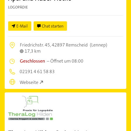
LOGOPÄDIE
E-Mail
Chat starten
Friedrichstr. 45,
42897 Remscheid
(Lennep)
17,3 km
Geschlossen
–
Öffnet um 08:00
02191 4 61 58 83
Webseite