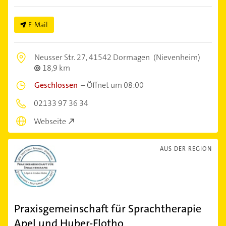
E-Mail
Neusser Str. 27,
41542 Dormagen
(Nievenheim)
18,9 km
Geschlossen
–
Öffnet um 08:00
02133 97 36 34
Webseite
AUS DER REGION
Praxisgemeinschaft für Sprachtherapie
Apel und Huber-Flotho