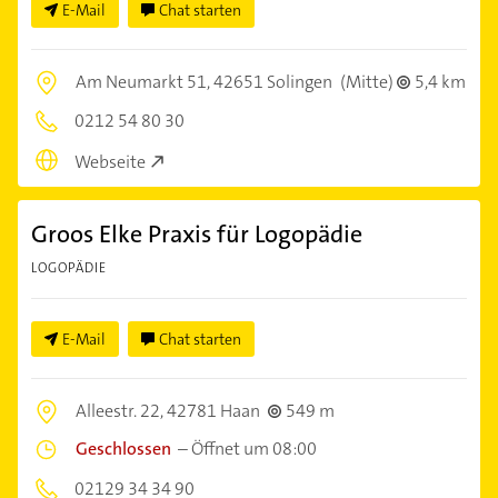
E-Mail
Chat starten
Am Neumarkt 51,
42651 Solingen
(Mitte)
5,4 km
0212 54 80 30
Webseite
Groos Elke Praxis für Logopädie
LOGOPÄDIE
E-Mail
Chat starten
Alleestr. 22,
42781 Haan
549 m
Geschlossen
–
Öffnet um 08:00
02129 34 34 90