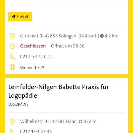
E-Mail
Gotenstr. 1,
42653 Solingen
(Gräfrath)
4,2 km
Geschlossen
–
Öffnet um 08:30
0212 5 47 20 12
Webseite
Leinfelder-Nilgen Babette Praxis für
Logopädie
LOGOPÄDIE
Wilhelmstr. 33,
42781 Haan
832 m
02129 93 43 33