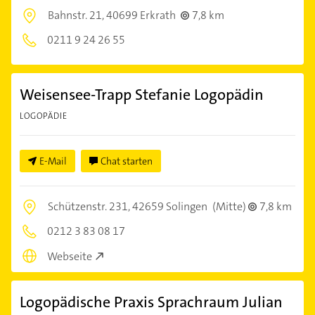
Bahnstr. 21,
40699 Erkrath
7,8 km
0211 9 24 26 55
Weisensee-Trapp Stefanie Logopädin
LOGOPÄDIE
E-Mail
Chat starten
Schützenstr. 231,
42659 Solingen
(Mitte)
7,8 km
0212 3 83 08 17
Webseite
Logopädische Praxis Sprachraum Julian