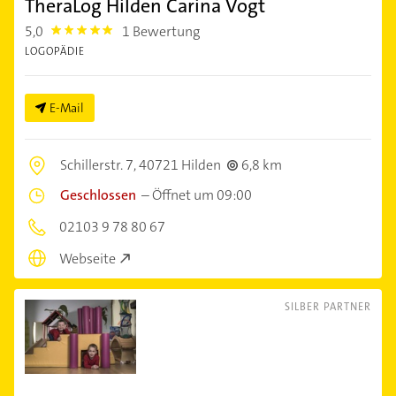
TheraLog Hilden Carina Vogt
5,0
1 Bewertung
5.0
LOGOPÄDIE
E-Mail
Schillerstr. 7,
40721 Hilden
6,8 km
Geschlossen
–
Öffnet um 09:00
02103 9 78 80 67
Webseite
SILBER PARTNER