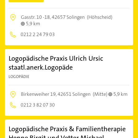
Gasstr. 10 -18,
42657 Solingen
(Höhscheid)
5,9 km
0212 2 24 79 03
Logopädische Praxis Ulrich Ursic
staatl.anerk.Logopäde
LOGOPÄDIE
Birkenweiher 19,
42651 Solingen
(Mitte)
5,9 km
0212 3 82 07 30
Logopädische Praxis & Familientherapie
Henne Birgit und Vetter Michael