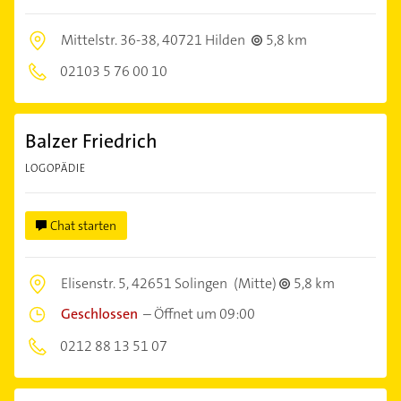
Mittelstr. 36-38,
40721 Hilden
5,8 km
02103 5 76 00 10
Balzer Friedrich
LOGOPÄDIE
Chat starten
Elisenstr. 5,
42651 Solingen
(Mitte)
5,8 km
Geschlossen
–
Öffnet um 09:00
0212 88 13 51 07