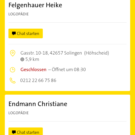
Felgenhauer Heike
LOGOPÄDIE
Chat starten
Gasstr. 10-18,
42657 Solingen
(Höhscheid)
5,9 km
Geschlossen
–
Öffnet um 08:30
0212 22 66 75 86
Endmann Christiane
LOGOPÄDIE
Chat starten