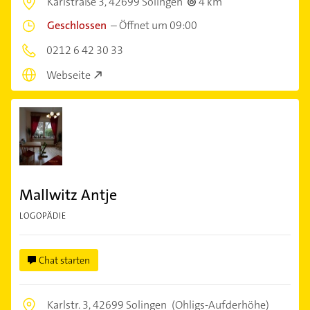
Karlstraße 3,
42699 Solingen
4 km
Geschlossen
–
Öffnet um 09:00
0212 6 42 30 33
Webseite
Mallwitz Antje
LOGOPÄDIE
Chat starten
Karlstr. 3,
42699 Solingen
(Ohligs-Aufderhöhe)