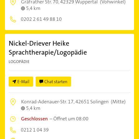
Gräfrather Str. 70,
42329 Wuppertal
(Vohwinkel)
5,4 km
0202 2 61 49 88 10
Nickel-Driever Heike
Sprachtherapie/Logopädie
LOGOPÄDIE
E-Mail
Chat starten
Konrad-Adenauer-Str. 17,
42651 Solingen
(Mitte)
5,4 km
Geschlossen
–
Öffnet um 08:00
0212 1 04 39