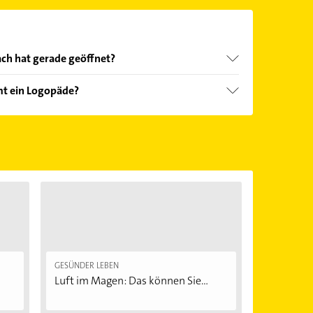
ch hat gerade geöffnet?
Öffnungszeiten
. Bitte beachten Sie, dass diese an
t ein Logopäde?
önnen.
oten: Schluckstörungen und Stimmstörungen.
GESÜNDER LEBEN
Luft im Magen: Das können Sie...