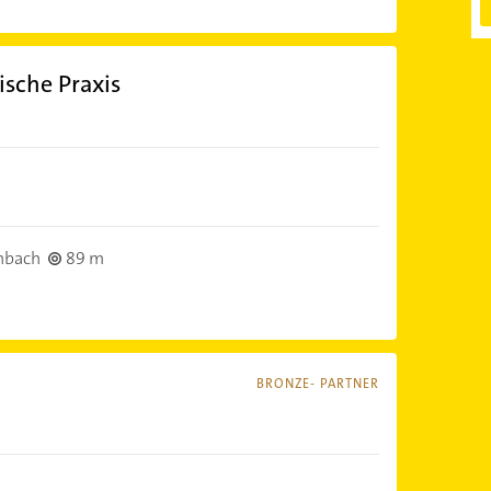
sche Praxis
nbach
89 m
BRONZE- PARTNER