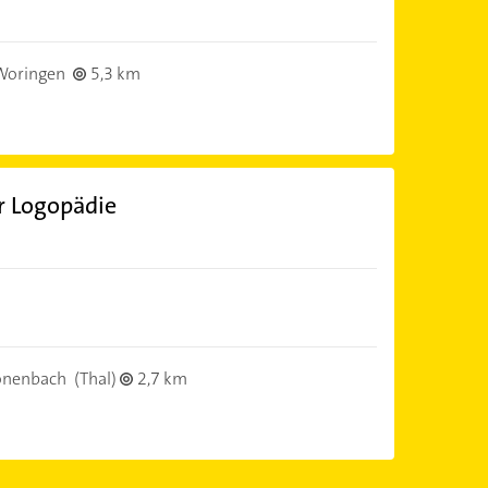
Woringen
5,3 km
ür Logopädie
önenbach
(Thal)
2,7 km