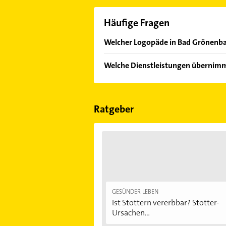
Häufige Fragen
Welcher Logopäde in Bad Grönenba
Im Anbieter-Bereich finden Sie alle
Welche Dienstleistungen übernimm
Sonn- und Feiertagen abweichen k
Folgende Leistungen werden angeb
Ratgeber
GESÜNDER LEBEN
Ist Stottern vererbbar? Stotter-
Ursachen...