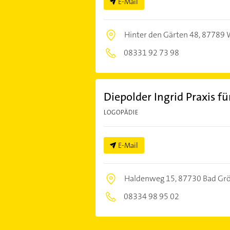
E-Mail
Hinter den Gärten 48,
87789 
08331 92 73 98
Diepolder Ingrid Praxis f
LOGOPÄDIE
E-Mail
Haldenweg 15,
87730 Bad Gr
08334 98 95 02