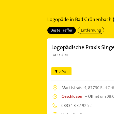
Logopäde
in
Bad Grönenbach
Beste Treffer
Entfernung
Logopädische Praxis Sing
LOGOPÄDIE
E-Mail
Marktstraße 4,
87730 Bad Gr
Geschlossen
–
Öffnet um 08:
08334 8 37 92 52