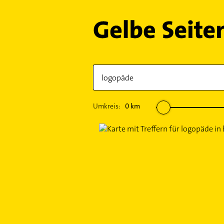
Umkreis:
0
km