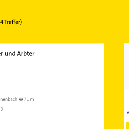
(
4
Treffer)
er und Arbter
önenbach
71 m
00
W