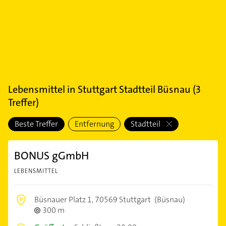
Lebensmittel
in
Stuttgart Stadtteil Büsnau
(
3
Treffer)
Beste Treffer
Entfernung
Stadtteil
BONUS gGmbH
LEBENSMITTEL
Büsnauer Platz 1,
70569 Stuttgart
(Büsnau)
300 m