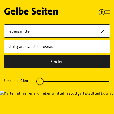
Finden
Umkreis:
0
km