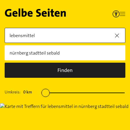
Finden
Umkreis:
0
km