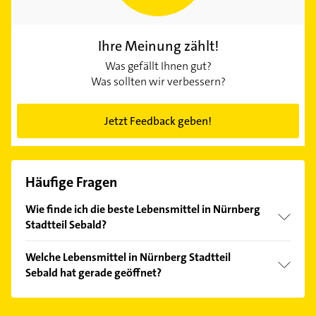
Ihre Meinung zählt!
Was gefällt Ihnen gut?
Was sollten wir verbessern?
Jetzt Feedback geben!
Häufige Fragen
Wie finde ich die beste Lebensmittel in Nürnberg
Stadtteil Sebald?
Vergleichen Sie alle Anbieter anhand echter
Welche Lebensmittel in Nürnberg Stadtteil
Kundenmeinungen und profitieren Sie von den
Sebald hat gerade geöffnet?
Empfehlungen. Die Suchergebnisse können Sie sich
einfach nach
Bewertungen
sortiert anzeigen lassen.
Im Anbieter-Bereich finden Sie alle
Öffnungszeiten
.
Bitte beachten Sie, dass diese an Sonn- und