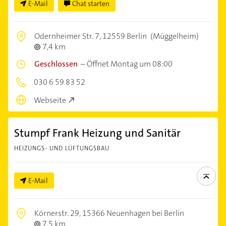
E-Mail
Chat starten
Odernheimer Str. 7,
12559 Berlin
(Müggelheim)
7,4 km
Geschlossen
–
Öffnet Montag um 08:00
030 6 59 83 52
Webseite
Stumpf Frank Heizung und Sanitär
HEIZUNGS- UND LÜFTUNGSBAU
E-Mail
Körnerstr. 29,
15366 Neuenhagen bei Berlin
7,5 km