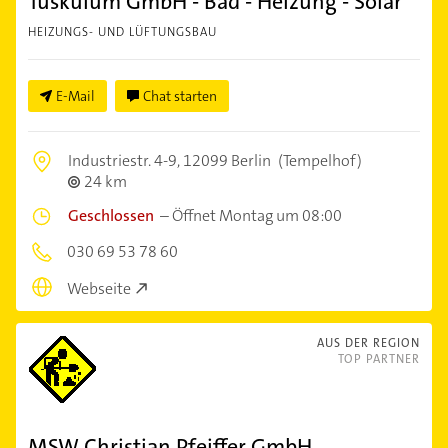
Tuskulum GmbH - Bad - Heizung - Solar
HEIZUNGS- UND LÜFTUNGSBAU
E-Mail
Chat starten
Industriestr. 4-9,
12099 Berlin
(Tempelhof)
24 km
Geschlossen
–
Öffnet Montag um 08:00
030 69 53 78 60
Webseite
AUS DER REGION
TOP PARTNER
MSW Christian Pfeiffer GmbH