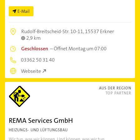
E-Mail
Rudolf-Breitscheid-Str. 10-11,
15537 Erkner
2,9 km
Geschlossen
–
Öffnet Montag um 07:00
03362 50 31 40
Webseite
AUS DER REGION
TOP PARTNER
REMA Services GmbH
HEIZUNGS- UND LÜFTUNGSBAU
Wir tun, was wir können. Und können, was wir tun.