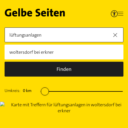
Finden
Umkreis:
0
km