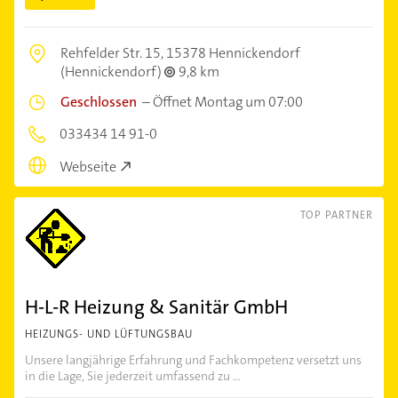
Rehfelder Str. 15,
15378 Hennickendorf
(Hennickendorf)
9,8 km
Geschlossen
–
Öffnet Montag um 07:00
033434 14 91-0
Webseite
TOP PARTNER
H-L-R Heizung & Sanitär GmbH
HEIZUNGS- UND LÜFTUNGSBAU
Unsere langjährige Erfahrung und Fachkompetenz versetzt uns
in die Lage, Sie jederzeit umfassend zu ...