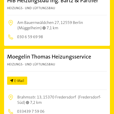
HIB Heizungsbau Ing. Bartz & Partner
HEIZUNGS- UND LÜFTUNGSBAU
Am Bauernwäldchen 27,
12559 Berlin
(Müggelheim)
7,1 km
030 6 59 69 98
Moegelin Thomas Heizungsservice
HEIZUNGS- UND LÜFTUNGSBAU
E-Mail
Brahmsstr. 13,
15370 Fredersdorf
(Fredersdorf-
Süd)
7,2 km
033439 7 59 06