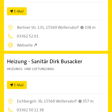
E-Mail
Berliner Str. 131,
15569 Woltersdorf
338 m
03362 52 01
Webseite
Heizung - Sanitär Dirk Busacker
HEIZUNGS- UND LÜFTUNGSBAU
E-Mail
Eichbergstr. 3b,
15569 Woltersdorf
357 m
03362 50 11 38