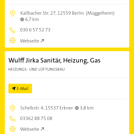
Kallbacher Str. 27,
12559 Berlin
(Müggelheim)
6,7 km
030 6 57 52 73
Webseite
Wulff Jirka Sanitär, Heizung, Gas
HEIZUNGS- UND LÜFTUNGSBAU
E-Mail
Schelkstr. 4,
15537 Erkner
3,8 km
03362 88 75 08
Webseite