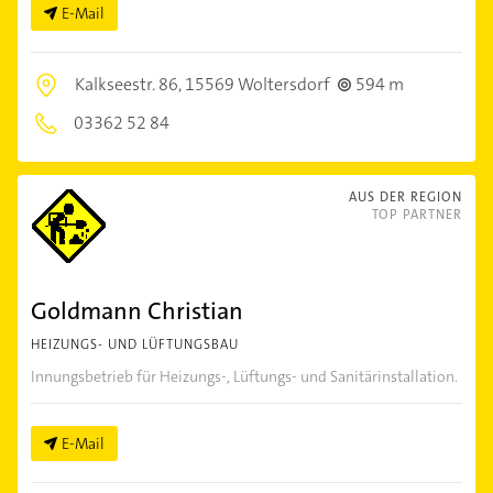
E-Mail
Kalkseestr. 86,
15569 Woltersdorf
594 m
03362 52 84
AUS DER REGION
TOP PARTNER
Goldmann Christian
HEIZUNGS- UND LÜFTUNGSBAU
Innungsbetrieb für Heizungs-, Lüftungs- und Sanitärinstallation.
E-Mail