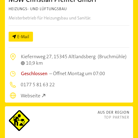
HEIZUNGS- UND LÜFTUNGSBAU
Meisterbetrieb für Heizungsbau und Sanitär.
E-Mail
Kiefernweg 27,
15345 Altlandsberg
(Bruchmühle)
10,9 km
Geschlossen
–
Öffnet Montag um 07:00
0177 5 81 63 22
Webseite
AUS DER REGION
TOP PARTNER