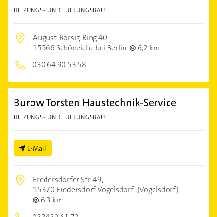
HEIZUNGS- UND LÜFTUNGSBAU
August-Borsig-Ring 40,
15566 Schöneiche bei Berlin
6,2 km
030 64 90 53 58
Burow Torsten Haustechnik-Service
HEIZUNGS- UND LÜFTUNGSBAU
E-Mail
Fredersdorfer Str. 49,
15370 Fredersdorf-Vogelsdorf
(Vogelsdorf)
6,3 km
033439 61 73