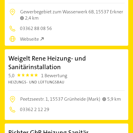
Gewerbegebiet zum Wasserwerk 6B,
15537 Erkner
2,4 km
03362 88 08 56
Webseite
Weigelt Rene Heizung- und
Sanitärinstallation
5,0
1 Bewertung
5.0
HEIZUNGS- UND LÜFTUNGSBAU
Peetzseestr. 1,
15537 Grünheide (Mark)
5,9 km
03362 2 12 29
Richter GbR Heizung Sanitär