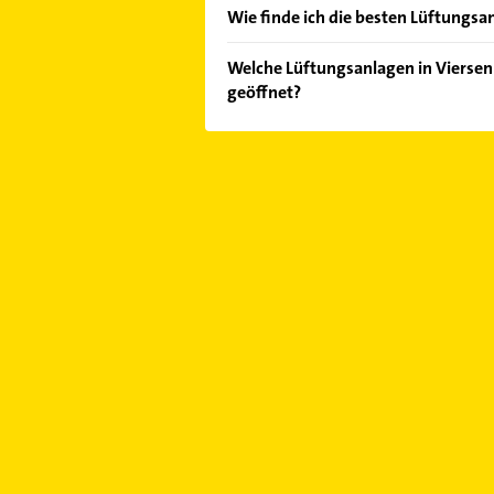
Wie finde ich die besten Lüftungsan
Vergleichen Sie alle Anbieter anha
Welche Lüftungsanlagen in Viersen
von den Empfehlungen. Die Sucherg
geöffnet?
Bewertungen
sortiert anzeigen lass
Im Anbieter-Bereich finden Sie alle
Sonn- und Feiertagen abweichen k