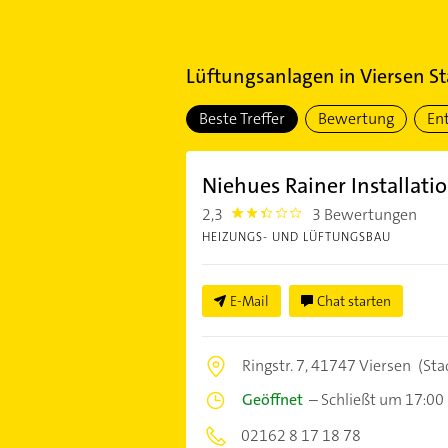
Lüftungsanlagen
in
Viersen St
Beste Treffer
Bewertung
En
Niehues Rainer Installati
2,3
3 Bewertungen
2.3
HEIZUNGS- UND LÜFTUNGSBAU
E-Mail
Chat starten
Ringstr. 7,
41747 Viersen
(Sta
Geöffnet
–
Schließt um 17:00
02162 8 17 18 78