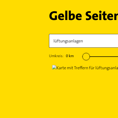
Umkreis:
0
km