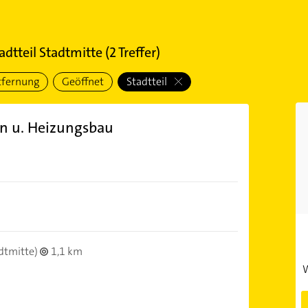
adtteil Stadtmitte
(
2
Treffer)
tfernung
Geöffnet
Stadtteil
on u. Heizungsbau
dtmitte)
1,1 km
W