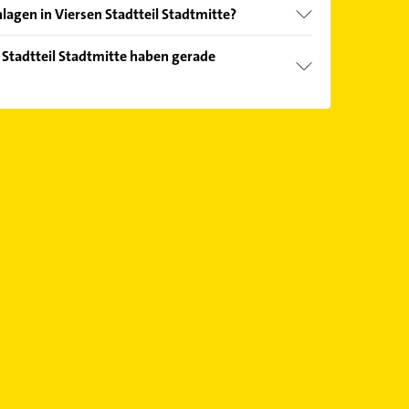
lagen in Viersen Stadtteil Stadtmitte?
nd echter Kundenmeinungen und profitieren Sie
 Stadtteil Stadtmitte haben gerade
ebnisse können Sie sich einfach nach
en.
Öffnungszeiten
. Bitte beachten Sie, dass diese an
önnen.