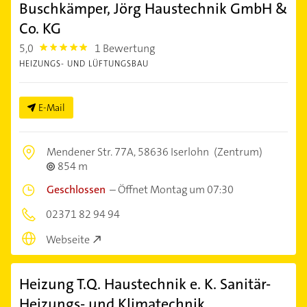
Buschkämper, Jörg Haustechnik GmbH &
Co. KG
5,0
1 Bewertung
5.0
HEIZUNGS- UND LÜFTUNGSBAU
E-Mail
Mendener Str. 77A,
58636 Iserlohn
(Zentrum)
854 m
Geschlossen
–
Öffnet Montag um 07:30
02371 82 94 94
Webseite
Heizung T.Q. Haustechnik e. K. Sanitär-
Heizungs- und Klimatechnik