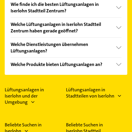
Wie finde ich die besten Lüftungsanlagen in
Iserlohn Stadtteil Zentrum?
Vergleichen Sie alle Anbieter anhand echter
Welche Lüftungsanlagen in Iserlohn Stadtteil
Kundenmeinungen und profitieren Sie von den
Zentrum haben gerade geöffnet?
Empfehlungen. Die Suchergebnisse können Sie sich
einfach nach
Bewertungen
sortiert anzeigen lassen.
Im Anbieter-Bereich finden Sie alle
Öffnungszeiten
.
Welche Dienstleistungen übernehmen
Bitte beachten Sie, dass diese an Sonn- und
Lüftungsanlagen?
Feiertagen abweichen können.
Folgende Leistungen werden angeboten:
Welche Produkte bieten Lüftungsanlagen an?
Bauklempnerei und Heizungseinbau.
Das Angebot umfasst unter anderem
Lüftungssysteme.
Lüftungsanlagen in
Lüftungsanlagen in
Iserlohn und der
Stadtteilen von Iserlohn
Umgebung
Beliebte Suchen in
Beliebte Suchen in
Iserlohn
Iserlohn Stadtteil