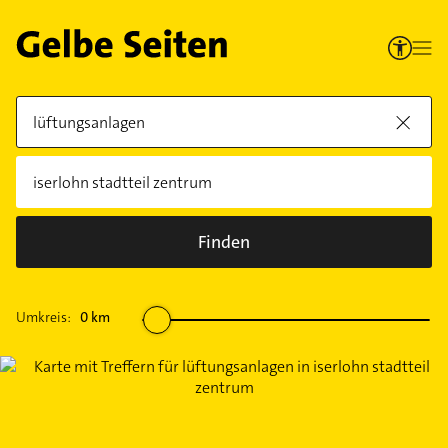
Finden
Umkreis:
0
km