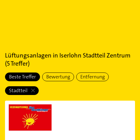
Lüftungsanlagen
in
Iserlohn Stadtteil Zentrum
(
5
Treffer)
Beste Treffer
Bewertung
Entfernung
Stadtteil