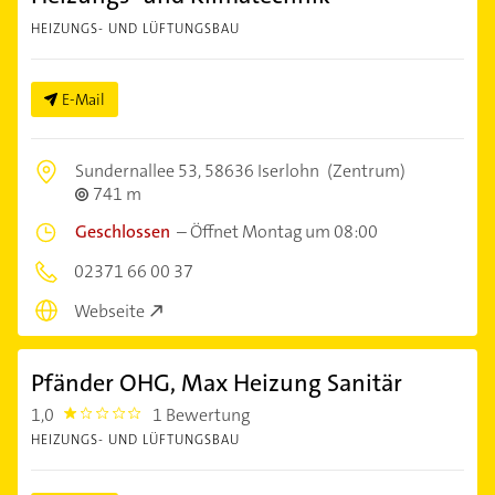
HEIZUNGS- UND LÜFTUNGSBAU
E-Mail
Sundernallee 53,
58636 Iserlohn
(Zentrum)
741 m
Geschlossen
–
Öffnet Montag um 08:00
02371 66 00 37
Webseite
Pfänder OHG, Max Heizung Sanitär
1,0
1 Bewertung
1.0
HEIZUNGS- UND LÜFTUNGSBAU