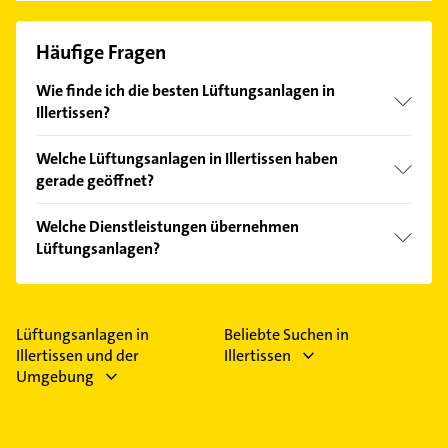
Häufige Fragen
Wie finde ich die besten Lüftungsanlagen in
Illertissen?
Vergleichen Sie alle Anbieter anhand echter
Welche Lüftungsanlagen in Illertissen haben
Kundenmeinungen und profitieren Sie von den
gerade geöffnet?
Empfehlungen. Die Suchergebnisse können Sie sich
einfach nach
Bewertungen
sortiert anzeigen lassen.
Im Anbieter-Bereich finden Sie alle
Öffnungszeiten
.
Welche Dienstleistungen übernehmen
Bitte beachten Sie, dass diese an Sonn- und
Lüftungsanlagen?
Feiertagen abweichen können.
Folgende Leistungen werden angeboten: Heizung,
Sanitär, Flaschnerarbeiten, Solaranlagen und
Badkomplettsanierung.
Lüftungsanlagen in
Beliebte Suchen in
Illertissen und der
Illertissen
Umgebung