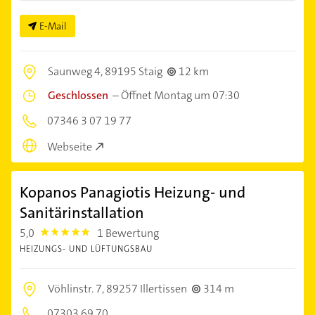
E-Mail
Saunweg 4,
89195 Staig
12 km
Geschlossen
–
Öffnet Montag um 07:30
07346 3 07 19 77
Webseite
Kopanos Panagiotis Heizung- und
Sanitärinstallation
5,0
1 Bewertung
5.0
HEIZUNGS- UND LÜFTUNGSBAU
Vöhlinstr. 7,
89257 Illertissen
314 m
07303 69 70