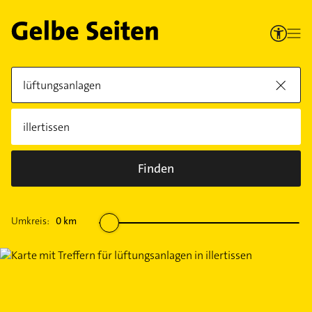
Finden
Umkreis:
0
km