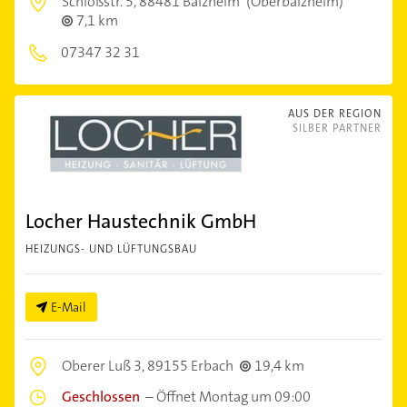
Schloßstr. 5,
88481 Balzheim
(Oberbalzheim)
7,1 km
07347 32 31
AUS DER REGION
SILBER PARTNER
Locher Haustechnik GmbH
HEIZUNGS- UND LÜFTUNGSBAU
E-Mail
Oberer Luß 3,
89155 Erbach
19,4 km
Geschlossen
–
Öffnet Montag um 09:00