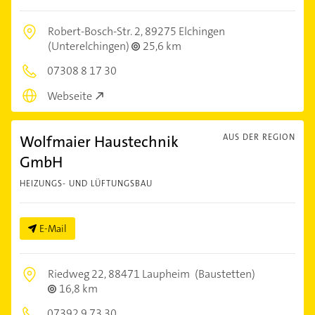
Robert-Bosch-Str. 2,
89275 Elchingen
(Unterelchingen)
25,6 km
07308 8 17 30
Webseite
Wolfmaier Haustechnik
AUS DER REGION
GmbH
HEIZUNGS- UND LÜFTUNGSBAU
E-Mail
Riedweg 22,
88471 Laupheim
(Baustetten)
16,8 km
07392 9 73 30